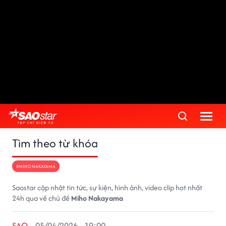
Tìm theo từ khóa
#MIHO NAKAYAMA
Saostar cập nhật tin tức, sự kiện, hình ảnh, video clip hot nhất
24h qua về chủ đề
Miho Nakayama
SAO
05/04/2026 - 19:00