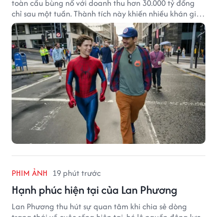
toàn cầu bùng nổ với doanh thu hơn 30.000 tỷ đồng
chỉ sau một tuần. Thành tích này khiến nhiều khán giả
đặt câu hỏi liệu bộ phim mới của Tom Holland có thể
phá kỷ lục mà No Way Home từng thiết lập hay không.
PHIM ẢNH
19 phút trước
Hạnh phúc hiện tại của Lan Phương
Lan Phương thu hút sự quan tâm khi chia sẻ dòng
trạng thái về cuộc sống hiện tại, hé lộ nguồn động lực