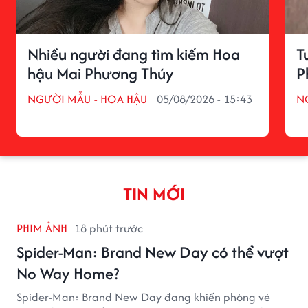
Nhiều người đang tìm kiếm Hoa
T
hậu Mai Phương Thúy
P
NGƯỜI MẪU - HOA HẬU
05/08/2026 - 15:43
N
TIN MỚI
PHIM ẢNH
18 phút trước
Spider-Man: Brand New Day có thể vượt
No Way Home?
Spider-Man: Brand New Day đang khiến phòng vé