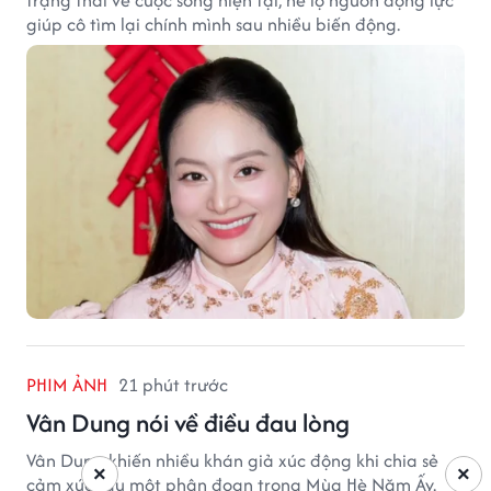
giúp cô tìm lại chính mình sau nhiều biến động.
PHIM ẢNH
21 phút trước
Vân Dung nói về điều đau lòng
Vân Dung khiến nhiều khán giả xúc động khi chia sẻ
×
×
cảm xúc sau một phân đoạn trong Mùa Hè Năm Ấy.