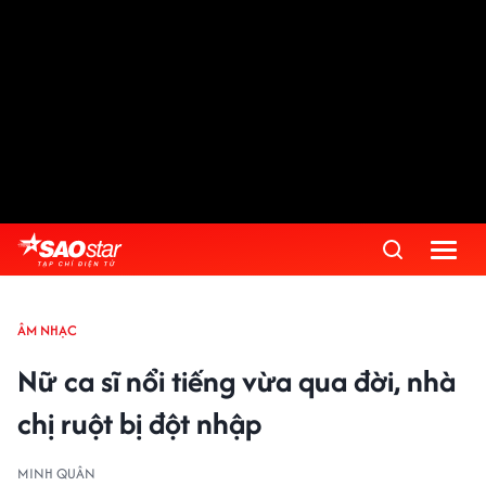
ÂM NHẠC
Nữ ca sĩ nổi tiếng vừa qua đời, nhà
chị ruột bị đột nhập
MINH QUÂN