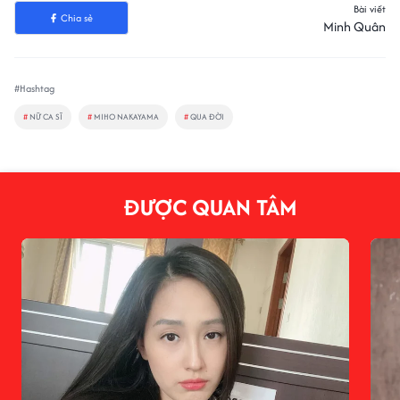
Bài viết
Chia sẻ
Minh Quân
#Hashtag
#
NỮ CA SĨ
#
MIHO NAKAYAMA
#
QUA ĐỜI
ĐƯỢC QUAN TÂM