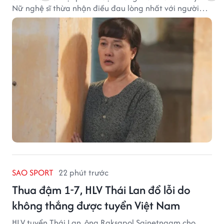
Nữ nghệ sĩ thừa nhận điều đau lòng nhất với người
mẹ không phải sự nghèo khó, mà là khi các con phải
chứng kiến những tổn thương trong chính ngôi nhà
của mình.
SAO SPORT
22 phút trước
Thua đậm 1-7, HLV Thái Lan đổ lỗi do
không thắng được tuyển Việt Nam
HLV tuyển Thái Lan, ông Raksapol Sainetngam cho