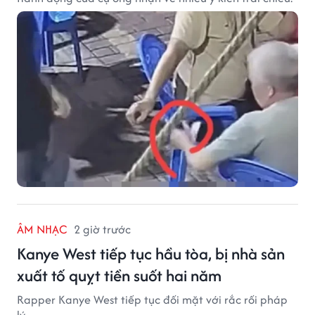
ÂM NHẠC
2 giờ trước
Kanye West tiếp tục hầu tòa, bị nhà sản
xuất tố quỵt tiền suốt hai năm
Rapper Kanye West tiếp tục đối mặt với rắc rối pháp
lý.