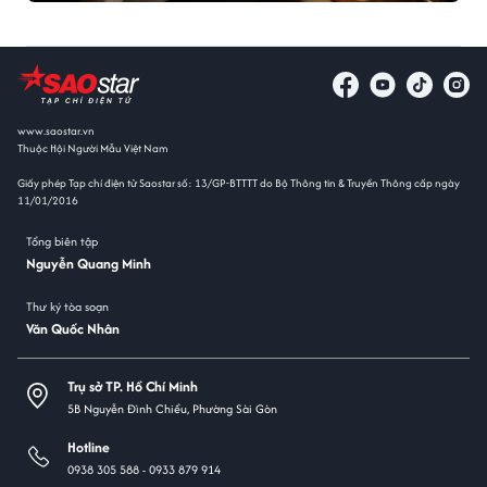
www.saostar.vn
Thuộc Hội Người Mẫu Việt Nam
Giấy phép Tạp chí điện tử Saostar số: 13/GP-BTTTT do Bộ Thông tin & Truyền Thông cấp ngày
11/01/2016
Tổng biên tập
Nguyễn Quang Minh
Thư ký tòa soạn
Văn Quốc Nhân
Trụ sở TP. Hồ Chí Minh
5B Nguyễn Đình Chiểu, Phường Sài Gòn
Hotline
0938 305 588 -
0933 879 914