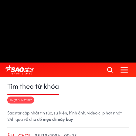
Tìm theo từ khóa
#MẸO ĐI MÁY BAY
Saostar cập nhật tin tức, sự kiện, hình ảnh, video clip hot nhất
24h qua về chủ đề
mẹo đi máy bay
ĂN - CHƠI
25/12/2024 - 09:25