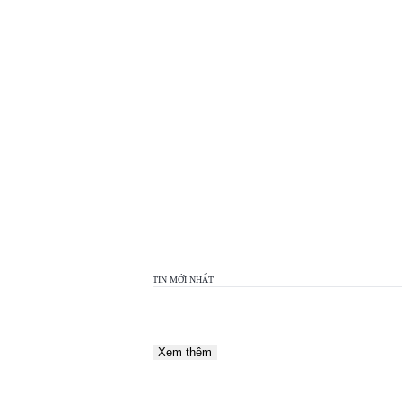
TOP
VIEW
24H
TIN MỚI NHẤT
Xem thêm