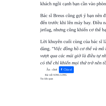
khách ngồi cạnh bạn cần vào phòn
Bác sĩ Breus cũng gợi ý bạn nên đ
đến trước khi lên máy bay. Điều n
jetlag, nhưng cũng khiến cơ thể b
Lời khuyên cuối cùng của bác sĩ l
dàng. "
Việc đồng hồ cơ thể và mô 
vượt qua các múi giờ là điều tự n
có thể chỉ khiến mọi thứ trở nên tồ
Ăn - chơi
Chia sẻ
Bài viết
SONG LONG
Tin liên quan