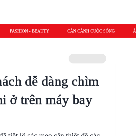
FASHION - BEAUTY
CẬN CẢNH CUỘC SỐNG
Â
hách dễ dàng chìm
hi ở trên máy bay
ã tiết lộ các mẹo cần thiết để các