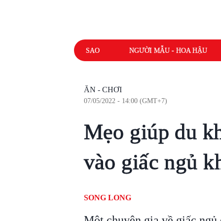
SAO
NGƯỜI MẪU - HOA HẬU
ĂN - CHƠI
07/05/2022 - 14:00 (GMT+7)
Mẹo giúp du k
vào giấc ngủ k
SONG LONG
Một chuyên gia về giấc ngủ đ