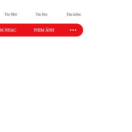
Tin Mới
Tin Hot
Tìm kiếm
M NHẠC
PHIM ẢNH
SAO SPORT