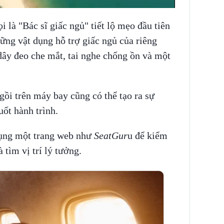
 là "Bác sĩ giấc ngủ" tiết lộ mẹo đầu tiên
ững vật dụng hỗ trợ giấc ngủ của riêng
dây đeo che mắt, tai nghe chống ồn và một
ngồi trên máy bay cũng có thể tạo ra sự
uốt hành trình.
dụng một trang web như
SeatGur
u để kiểm
 tìm vị trí lý tưởng.