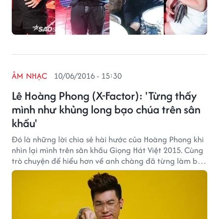
ÂM NHẠC
10/06/2016 - 15:30
Lê Hoàng Phong (X-Factor): 'Từng thấy
mình như khủng long bạo chúa trên sân
khấu'
Đó là những lời chia sẻ hài hước của Hoàng Phong khi
nhìn lại mình trên sân khấu Giọng Hát Việt 2015. Cùng
trò chuyện để hiểu hơn về anh chàng đã từng làm bộ
tứ HLV X-Factor 2016 náo loạn với những bản cover
mới lạ của mình.