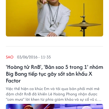
SAO
03/06/2016 - 11:35
'Hoàng tử RnB', 'Bản sao 5 trong 1' nhóm
Big Bang tiếp tục gây sốt sân khấu X
Factor
Việc thể hiện ca khúc Em và tôi qua bản phối mới mẻ
đậm chất RnB đã khiến Lê Hoàng Phong nhận được
“cơn mưa” lời khen từ phía giám khảo và sự cổ vũ của
khán giả.