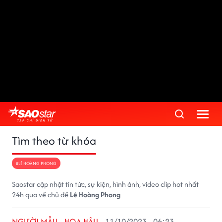
Tìm theo từ khóa
#LÊ HOÀNG PHONG
Saostar cập nhật tin tức, sự kiện, hình ảnh, video clip hot nhất
24h qua về chủ đề
Lê Hoàng Phong
NGƯỜI MẪU - HOA HẬU
11/10/2023 - 06:23