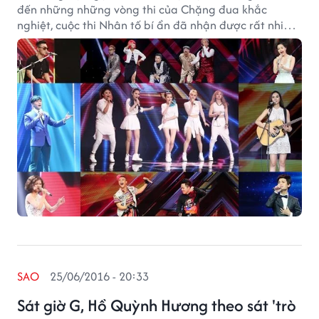
đến những những vòng thi của Chặng đua khắc
nghiệt, cuộc thi Nhân tố bí ẩn đã nhận được rất nhiều
tình cảm của khán giả, trong đó, những tiết mục thu
hút người xem nhất còn khiến chương trình càng trở
nên hấp dẫn hơn.
SAO
25/06/2016 - 20:33
Sát giờ G, Hồ Quỳnh Hương theo sát 'trò