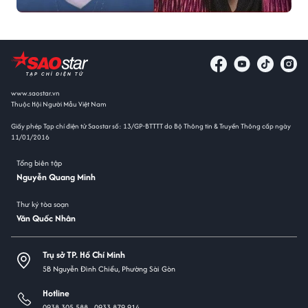
www.saostar.vn
Thuộc Hội Người Mẫu Việt Nam
Giấy phép Tạp chí điện tử Saostar số: 13/GP-BTTTT do Bộ Thông tin & Truyền Thông cấp ngày
11/01/2016
Tổng biên tập
Nguyễn Quang Minh
Thư ký tòa soạn
Văn Quốc Nhân
Trụ sở TP. Hồ Chí Minh
5B Nguyễn Đình Chiểu, Phường Sài Gòn
Hotline
0938 305 588 -
0933 879 914