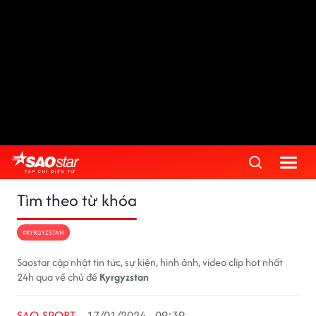
Tìm theo từ khóa
#KYRGYZSTAN
Saostar cập nhật tin tức, sự kiện, hình ảnh, video clip hot nhất
24h qua về chủ đề
Kyrgyzstan
SAO SPORT
17/01/2024 - 09:39