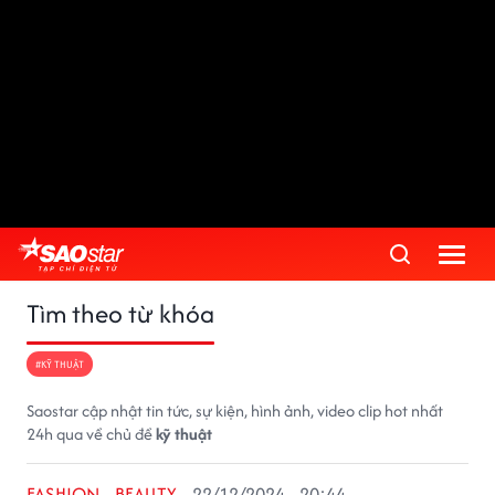
Tìm theo từ khóa
#KỸ THUẬT
Saostar cập nhật tin tức, sự kiện, hình ảnh, video clip hot nhất
24h qua về chủ đề
kỹ thuật
FASHION - BEAUTY
22/12/2024 - 20:44