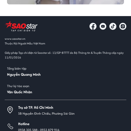
www.saostar.vn
Thuộc Hội Người Mẫu Việt Nam
Giấy phép Tạp chí điện tử Saostar số: 13/GP-BTTTT do Bộ Thông tin & Truyền Thông cấp ngày
11/01/2016
Tổng biên tập
Nguyễn Quang Minh
Thư ký tòa soạn
Văn Quốc Nhân
Trụ sở TP. Hồ Chí Minh
5B Nguyễn Đình Chiểu, Phường Sài Gòn
Hotline
0938 305 588 -
0933 879 914