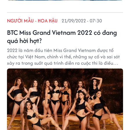
NGƯỜI MẪU - HOA HẬU
21/09/2022 - 07:30
BTC Miss Grand Vietnam 2022 có đang
quá hời hợt?
2022 là năm đầu tiên Miss Grand Vietnam được tổ
chức tại Việt Nam, chính vì thế, những sự cố và sai sót
xảy ra trong suốt quá trình diễn ra cuộc thi là điều
không thể tránh khỏi. Tuy nhiên, những vấn đề kỹ thuật
xuất hiện liên tục trong vòng thi Trang phục Áo tắm
(Swimsuit Competition) vào chiều 19/9 đã khiến cho
cuộc thi trở nên vô cùng thiếu chuyên nghiệp và mất
nhiệt.