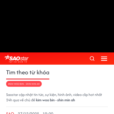
Tìm theo từ khóa
#KIM WOO BIN - SHIN MIN AH
Saostar cập nhật tin tức, sự kiện, hình ảnh, video clip hot nhất
24h qua về chủ đề
kim woo bin - shin min ah
SAO
27/12/2025 - 19:00