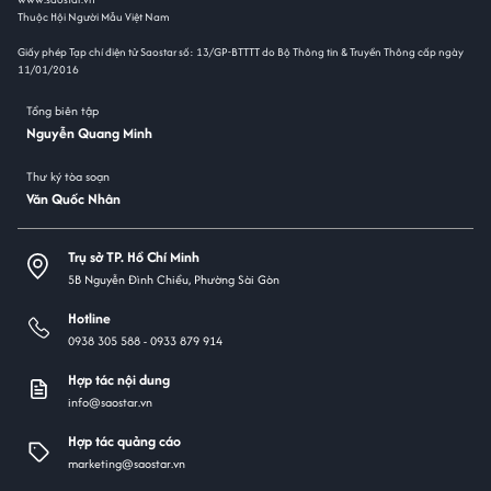
Thuộc Hội Người Mẫu Việt Nam
Giấy phép Tạp chí điện tử Saostar số: 13/GP-BTTTT do Bộ Thông tin & Truyền Thông cấp ngày
11/01/2016
Tổng biên tập
Nguyễn Quang Minh
Thư ký tòa soạn
Văn Quốc Nhân
Trụ sở TP. Hồ Chí Minh
5B Nguyễn Đình Chiểu, Phường Sài Gòn
Hotline
0938 305 588 -
0933 879 914
Hợp tác nội dung
info@saostar.vn
Hợp tác quảng cáo
marketing@saostar.vn