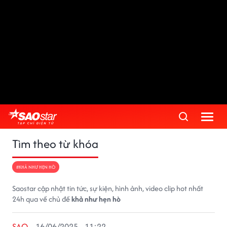
Tìm theo từ khóa
#KHẢ NHƯ HẸN HÒ
Saostar cập nhật tin tức, sự kiện, hình ảnh, video clip hot nhất
24h qua về chủ đề
khả như hẹn hò
SAO
16/06/2025 - 11:22