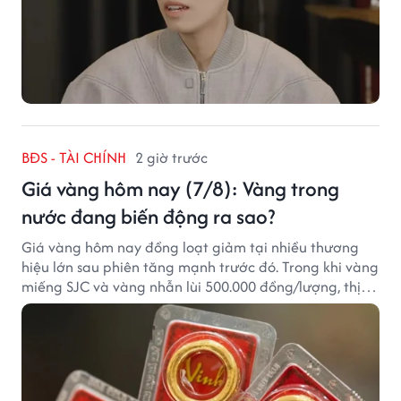
BĐS - TÀI CHÍNH
2 giờ trước
Giá vàng hôm nay (7/8): Vàng trong
nước đang biến động ra sao?
Giá vàng hôm nay đồng loạt giảm tại nhiều thương
hiệu lớn sau phiên tăng mạnh trước đó. Trong khi vàng
miếng SJC và vàng nhẫn lùi 500.000 đồng/lượng, thị
trường vẫn duy trì mặt bằng giá cao, với sự chênh
lệch đáng kể giữa các doanh nghiệp.