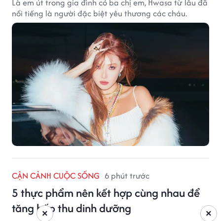
Là em út trong gia đình có ba chị em, Hwasa từ lâu đã
nổi tiếng là người đặc biệt yêu thương các cháu.
CẬN CẢNH CUỘC SỐNG
6 phút trước
5 thực phẩm nên kết hợp cùng nhau để
tăng hấp thu dinh dưỡng
×
×