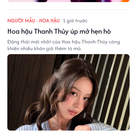
NGƯỜI MẪU - HOA HẬU
1 giờ trước
Hoa hậu Thanh Thủy úp mở hẹn hò
Động thái mới nhất của Hoa hậu Thanh Thủy càng
khiến nhiều khán giả thêm tò mò.