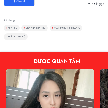
Chia sẻ
Minh Ngọc
#Hashtag
#
KHẢ NHƯ
#
DIỄN VIÊN KHẢ NHƯ
#
KHẢ NHƯ HUỲNH PHƯƠNG
#
KHẢ NHƯ HẸN HÒ
ĐƯỢC QUAN TÂM