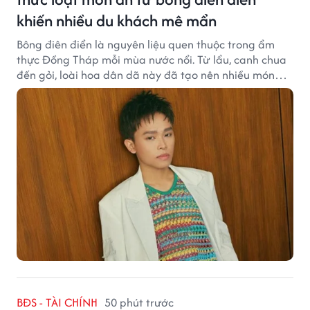
khiến nhiều du khách mê mẩn
Bông điên điển là nguyên liệu quen thuộc trong ẩm
thực Đồng Tháp mỗi mùa nước nổi. Từ lẩu, canh chua
đến gỏi, loài hoa dân dã này đã tạo nên nhiều món
ngon khiến du khách khó quên.
BĐS - TÀI CHÍNH
50 phút trước