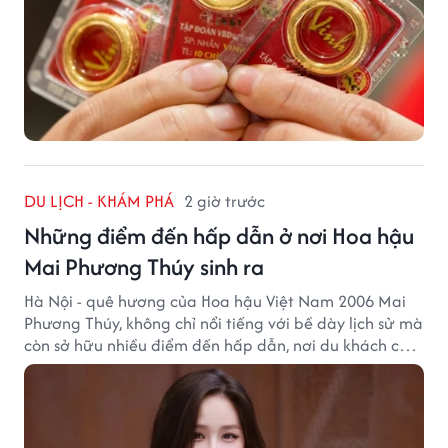
DU LỊCH - KHÁM PHÁ
2 giờ trước
Những điểm đến hấp dẫn ở nơi Hoa hậu
Mai Phương Thúy sinh ra
Hà Nội - quê hương của Hoa hậu Việt Nam 2006 Mai
Phương Thúy, không chỉ nổi tiếng với bề dày lịch sử mà
còn sở hữu nhiều điểm đến hấp dẫn, nơi du khách có
thể cảm nhận trọn vẹn vẻ đẹp cổ kính xen lẫn nhịp
sống hiện đại của Thủ đô.