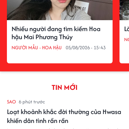
Nhiều người đang tìm kiếm Hoa
L
hậu Mai Phương Thúy
N
NGƯỜI MẪU - HOA HẬU
05/08/2026 - 15:43
TIN MỚI
SAO
6 phút trước
Loạt khoảnh khắc đời thường của Hwasa
khiến dân tình rần rần