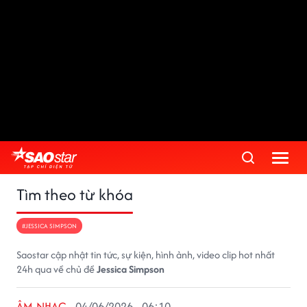
Tìm theo từ khóa
#JESSICA SIMPSON
Saostar cập nhật tin tức, sự kiện, hình ảnh, video clip hot nhất
24h qua về chủ đề
Jessica Simpson
ÂM NHẠC
04/06/2026 - 06:10