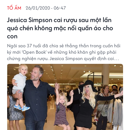
TỔ ẤM
26/01/2020 - 06:47
Jessica Simpson cai rượu sau một lần
quá chén không mặc nổi quần áo cho
con
Ngôi sao 37 tuổi đã chia sẻ thẳng thắn trong cuốn hồi
ký mới ‘Open Book’ về những khó khăn ghi gặp phải
chứng nghiện rượu. Jessica Simpson quyết định cai
chất cồn hoàn toàn sau một lần quá say, đến nỗi
không mặc trang phục Halloween cho các con được.