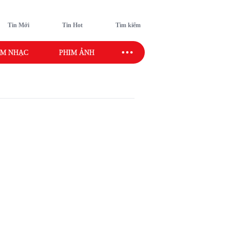
Tin Mới
Tin Hot
Tìm kiếm
M NHẠC
PHIM ẢNH
SAO SPORT