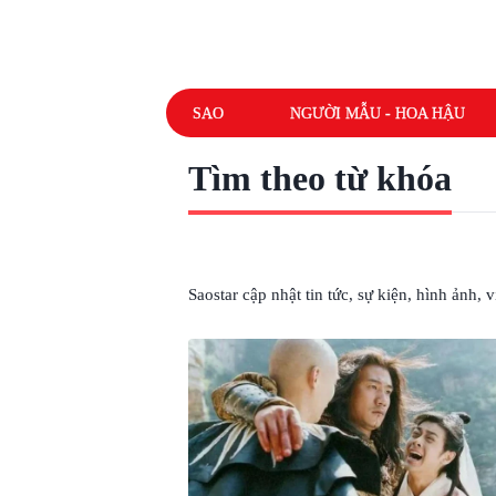
SAO
NGƯỜI MẪU - HOA HẬU
Tìm theo từ khóa
# HỦ TIẾU
Saostar cập nhật tin tức, sự kiện, hình ảnh,