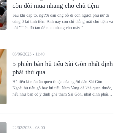
còn đòi mua nhang cho chủ tiệm
Sau khi đập tô, người đàn ông bỏ đi còn người phụ nữ đi
cùng ở lại tính tiền. Anh này còn chỉ thẳng mặt chủ tiệm và
nói "Tiền đó tao để mua nhang cho mày ".
03/06/2023 - 11:40
5 phiên bản hủ tiếu Sài Gòn nhất định
phải thử qua
Hủ tiếu là món ăn quen thuộc của người dân Sài Gòn.
Ngoài hủ tiếu gõ hay hủ tiếu Nam Vang đã khá quen thuộc,
nếu như bạn có ý định ghé thăm Sài Gòn, nhất định phải
thử qua 5 phiên bản hủ tiếu ngon nức lòng này nhé!
22/02/2023 - 08:00