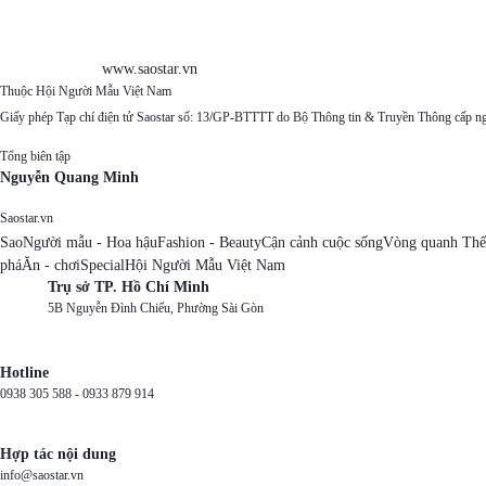
www.saostar.vn
Thuộc Hội Người Mẫu Việt Nam
Giấy phép Tạp chí điện tử Saostar số: 13/GP-BTTTT do Bộ Thông tin & Truyền Thông cấp n
Tổng biên tập
Nguyễn Quang Minh
Saostar.vn
Sao
Người mẫu - Hoa hậu
Fashion - Beauty
Cận cảnh cuộc sống
Vòng quanh Thế
phá
Ăn - chơi
Special
Hội Người Mẫu Việt Nam
Trụ sở TP. Hồ Chí Minh
5B Nguyễn Đình Chiểu, Phường Sài Gòn
Hotline
0938 305 588 -
0933 879 914
Hợp tác nội dung
info@saostar.vn