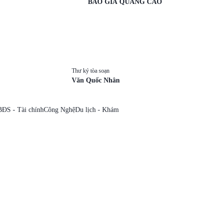
BÁO GIÁ QUẢNG CÁO
Thư ký tòa soạn
Văn Quốc Nhân
BĐS - Tài chính
Công Nghệ
Du lịch - Khám