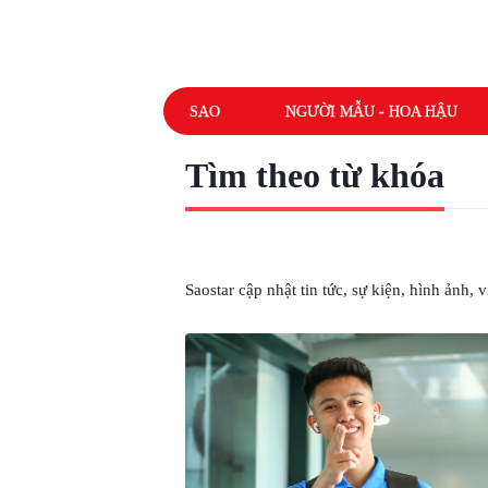
SAO
NGƯỜI MẪU - HOA HẬU
Tìm theo từ khóa
# HOÀNG VĨNH NGUYÊN
Saostar cập nhật tin tức, sự kiện, hình ảnh,