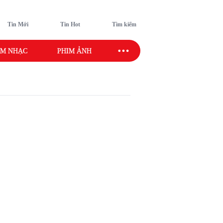
Tin Mới
Tin Hot
Tìm kiếm
M NHẠC
PHIM ẢNH
SAO SPORT