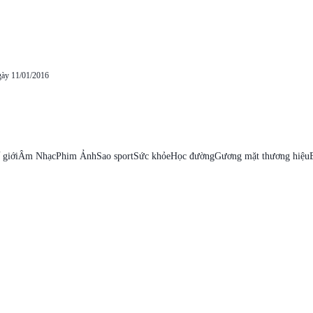
gày 11/01/2016
 giới
Âm Nhạc
Phim Ảnh
Sao sport
Sức khỏe
Học đường
Gương mặt thương hiệu