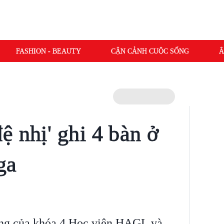
FASHION - BEAUTY
CẬN CẢNH CUỘC SỐNG
Â
ệ nhị' ghi 4 bàn ở
ga
ăng của khóa 4 Học viện HAGL và