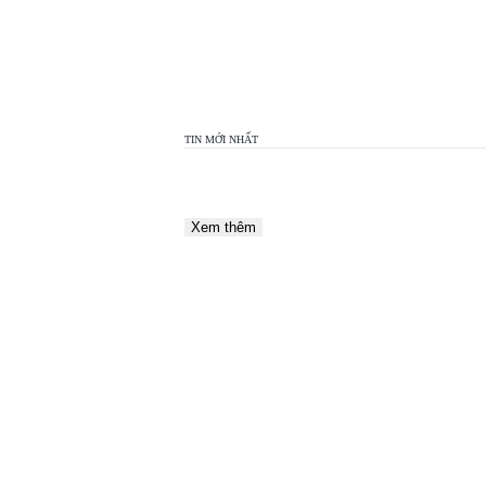
TOP
VIEW
24H
TIN MỚI NHẤT
Xem thêm