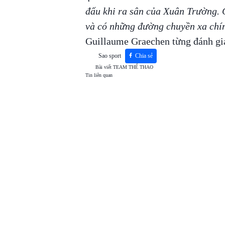
đấu khi ra sân của Xuân Trường. C
và có những đường chuyền xa chí
Guillaume Graechen từng đánh gi
Sao sport
Chia sẻ
Bài viết
TEAM THỂ THAO
Tin liên quan