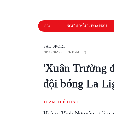
SAO
NGƯỜI MẪU - HOA HẬU
SAO SPORT
28/09/2023 - 10:26 (GMT+7)
'Xuân Trường đ
đội bóng La Li
TEAM THỂ THAO
Hoàng Vĩnh Nguyên - tài n