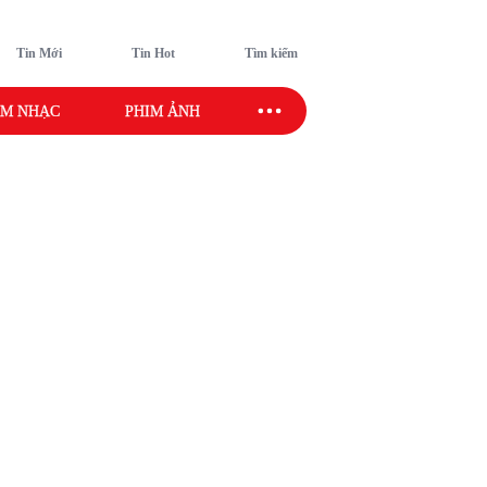
Tin Mới
Tin Hot
Tìm kiếm
M NHẠC
PHIM ẢNH
SAO SPORT