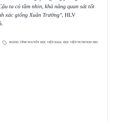
ậu ta có tầm nhìn, khả năng quan sát tốt
nh xác giống Xuân Trường"
, HLV
á.
HOÀNG VĨNH NGUYÊN
HỌC VIỆN HAGL
HỌC VIỆN NUTIFOOD JMG