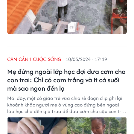
CẬN CẢNH CUỘC SỐNG
10/05/2024 - 17:19
Mẹ đứng ngoài lớp học đợi đưa cơm cho
con trai: Chỉ có cơm trắng và ít cá suối
mà sao ngon đến lạ
Mới đây, một cô giáo trẻ vừa chia sẻ đoạn clip ghi lại
khoảnh khắc người mẹ ở vùng cao đứng bên ngoài
lớp học chờ đến giờ trưa để đưa cơm cho cậu con trai,
nhanh chóng nhận được nhiều sự quan tâm của cộng
đồng mạng.