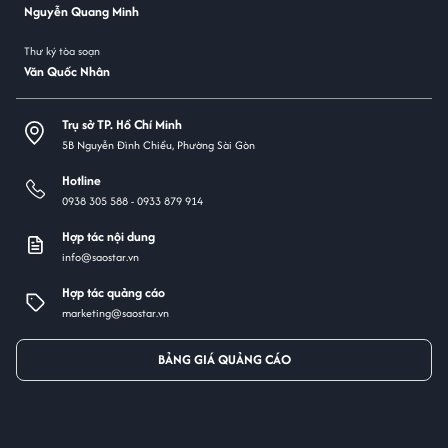
Nguyễn Quang Minh
Thư ký tòa soạn
Văn Quốc Nhân
Trụ sở TP. Hồ Chí Minh
5B Nguyễn Đình Chiểu, Phường Sài Gòn
Hotline
0938 305 588 -
0933 879 914
Hợp tác nội dung
info@saostar.vn
Hợp tác quảng cáo
marketing@saostar.vn
BẢNG GIÁ QUẢNG CÁO