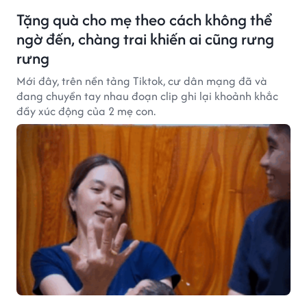
Tặng quà cho mẹ theo cách không thể
ngờ đến, chàng trai khiến ai cũng rưng
rưng
Mới đây, trên nền tảng Tiktok, cư dân mạng đã và
đang chuyền tay nhau đoạn clip ghi lại khoảnh khắc
đầy xúc động của 2 mẹ con.