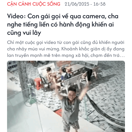
CẬN CẢNH CUỘC SỐNG
21/06/2025 - 16:58
Video: Con gái gọi về qua camera, cha
nghe tiếng liền có hành động khiến ai
cũng vui lây
Chỉ một cuộc gọi video từ con gái cũng đủ khiến người
cha nhảy múa vui mừng. Khoảnh khắc giản dị ấy đang
lan truyền mạnh mẽ trên mạng xã hội, chạm đến trái
tim của hàng nghìn người về tình cảm gia đình thiêng
liêng.