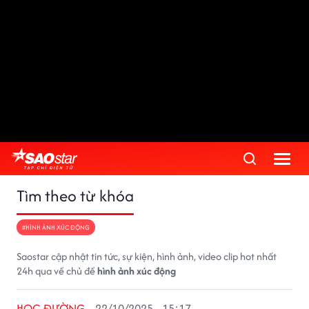
Tìm theo từ khóa
#HÌNH ẢNH XÚC ĐỘNG
Saostar cập nhật tin tức, sự kiện, hình ảnh, video clip hot nhất
24h qua về chủ đề
hình ảnh xúc động
HỌC ĐƯỜNG
22/10/2025 - 15:17