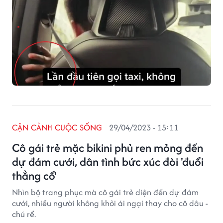
CẬN CẢNH CUỘC SỐNG
29/04/2023 - 15:11
Cô gái trẻ mặc bikini phủ ren mỏng đến
dự đám cưới, dân tình bức xúc đòi 'đuổi
thẳng cổ'
Nhìn bộ trang phục mà cô gái trẻ diện đến dự đám
cưới, nhiều người không khỏi ái ngại thay cho cô dâu -
chú rể.