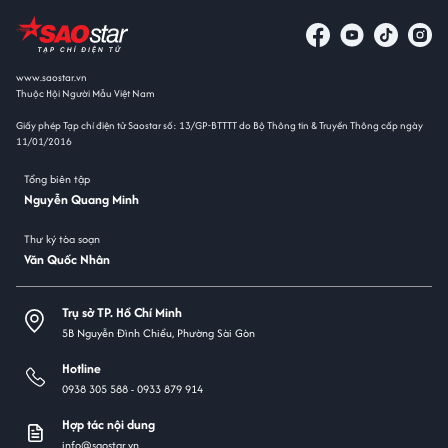
www.saostar.vn
Thuộc Hội Người Mẫu Việt Nam
Giấy phép Tạp chí điện tử Saostar số: 13/GP-BTTTT do Bộ Thông tin & Truyền Thông cấp ngày
11/01/2016
Tổng biên tập
Nguyễn Quang Minh
Thư ký tòa soạn
Văn Quốc Nhân
Trụ sở TP. Hồ Chí Minh
5B Nguyễn Đình Chiểu, Phường Sài Gòn
Hotline
0938 305 588 -
0933 879 914
Hợp tác nội dung
info@saostar.vn