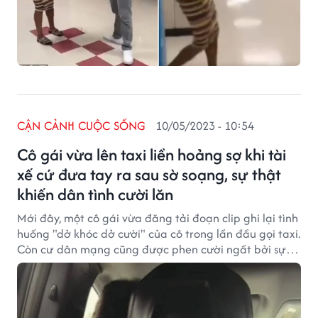
CẬN CẢNH CUỘC SỐNG
10/05/2023 - 10:54
Cô gái vừa lên taxi liền hoảng sợ khi tài
xế cứ đưa tay ra sau sờ soạng, sự thật
khiến dân tình cười lăn
Mới đây, một cô gái vừa đăng tải đoạn clip ghi lại tình
huống "dở khóc dở cười" của cô trong lần đầu gọi taxi.
Còn cư dân mạng cũng được phen cười ngất bởi sự
ngây thơ của cô gái này.