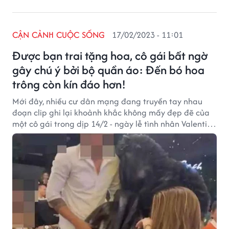
CẬN CẢNH CUỘC SỐNG
17/02/2023 - 11:01
Được bạn trai tặng hoa, cô gái bất ngờ
gây chú ý bởi bộ quần áo: Đến bó hoa
trông còn kín đáo hơn!
Mới đây, nhiều cư dân mạng đang truyền tay nhau
đoạn clip ghi lại khoảnh khắc không mấy đẹp đẽ của
một cô gái trong dịp 14/2 - ngày lễ tình nhân Valentine
vừa qua.