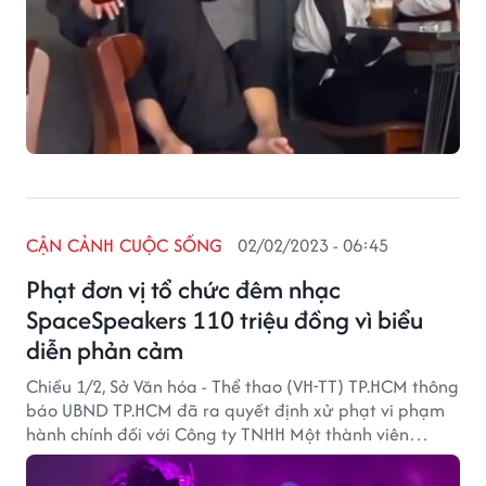
CẬN CẢNH CUỘC SỐNG
02/02/2023 - 06:45
Phạt đơn vị tổ chức đêm nhạc
SpaceSpeakers 110 triệu đồng vì biểu
diễn phản cảm
Chiều 1/2, Sở Văn hóa - Thể thao (VH-TT) TP.HCM thông
báo UBND TP.HCM đã ra quyết định xử phạt vi phạm
hành chính đối với Công ty TNHH Một thành viên
quảng cáo truyền thông Người hâm mộ Việt - đơn vị tổ
chức chương trình "Spacespeakers live concert – The