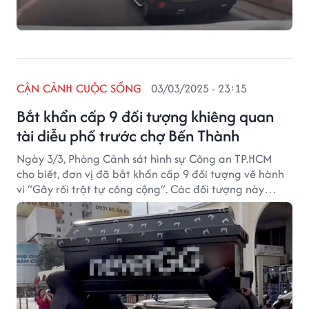
CẬN CẢNH CUỘC SỐNG
03/03/2025 - 23:15
Bắt khẩn cấp 9 đối tượng khiêng quan
tài diễu phố trước chợ Bến Thành
Ngày 3/3, Phòng Cảnh sát hình sự Công an TP.HCM
cho biết, đơn vị đã bắt khẩn cấp 9 đối tượng về hành
vi “Gây rối trật tự công cộng”. Các đối tượng này
được xác định có liên quan đến clip nhóm người mặc
đồ màu đen khiêng quan tài diễu phố trước chợ Bến
Thành gây bức xúc, phẫn nộ dư luận.