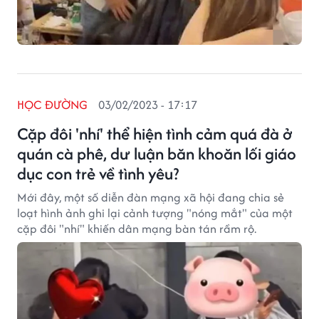
HỌC ĐƯỜNG
03/02/2023 - 17:17
Cặp đôi 'nhí' thể hiện tình cảm quá đà ở
quán cà phê, dư luận băn khoăn lối giáo
dục con trẻ về tình yêu?
Mới đây, một số diễn đàn mạng xã hội đang chia sẻ
loạt hình ảnh ghi lại cảnh tượng "nóng mắt" của một
cặp đôi "nhí" khiến dân mạng bàn tán rầm rộ.