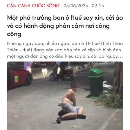
CẬN CẢNH CUỘC SỐNG
03/06/2023 - 09:13
Một phó trưởng ban ở Huế say xỉn, cởi áo
và có hành động phản cảm nơi công
cộng
Những ngày qua, nhiều người dân ở TP Huế (tỉnh Thừa
Thiên - Huế) đang xôn xao bàn tán về clip và hình ảnh
một người đàn ông có dấu hiệu say xỉn, cởi áo "quậy"
tưng bừng ở một điểm du lịch cạnh sông Hương.