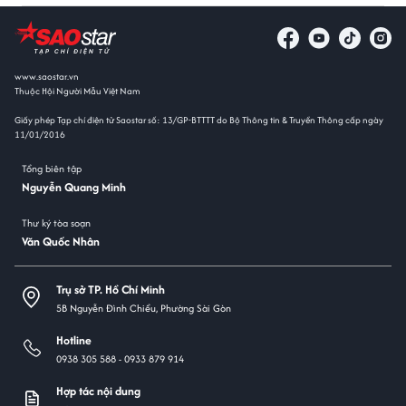
www.saostar.vn
Thuộc Hội Người Mẫu Việt Nam
Giấy phép Tạp chí điện tử Saostar số: 13/GP-BTTTT do Bộ Thông tin & Truyền Thông cấp ngày
11/01/2016
Tổng biên tập
Nguyễn Quang Minh
Thư ký tòa soạn
Văn Quốc Nhân
Trụ sở TP. Hồ Chí Minh
5B Nguyễn Đình Chiểu, Phường Sài Gòn
Hotline
0938 305 588 -
0933 879 914
Hợp tác nội dung