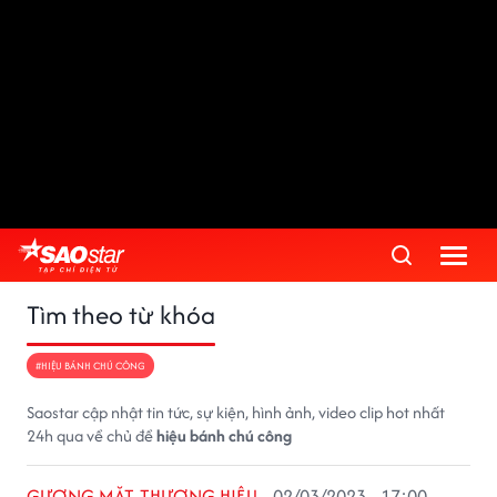
Tìm theo từ khóa
#HIỆU BÁNH CHÚ CÔNG
Saostar cập nhật tin tức, sự kiện, hình ảnh, video clip hot nhất
24h qua về chủ đề
hiệu bánh chú công
GƯƠNG MẶT THƯƠNG HIỆU
02/03/2023 - 17:00