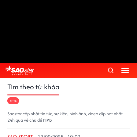
Tìm theo từ khóa
#FIVB
Saostar cập nhật tin tức, sự kiện, hình ảnh, video clip hot nhất
24h qua về chủ đề
FIVB
SAO SPORT
12/09/2025 - 10:09