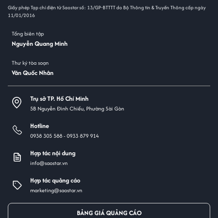
Giấy phép Tạp chí điện tử Saostar số: 13/GP-BTTTT do Bộ Thông tin & Truyền Thông cấp ngày
11/01/2016
Tổng biên tập
Nguyễn Quang Minh
Thư ký tòa soạn
Văn Quốc Nhân
Trụ sở TP. Hồ Chí Minh
5B Nguyễn Đình Chiểu, Phường Sài Gòn
Hotline
0938 305 588 -
0933 879 914
Hợp tác nội dung
info@saostar.vn
Hợp tác quảng cáo
marketing@saostar.vn
BẢNG GIÁ QUẢNG CÁO