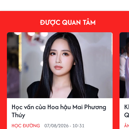
ĐƯỢC QUAN TÂM
Học vấn của Hoa hậu Mai Phương
K
Thúy
Q
HỌC ĐƯỜNG
07/08/2026 - 10:31
Â