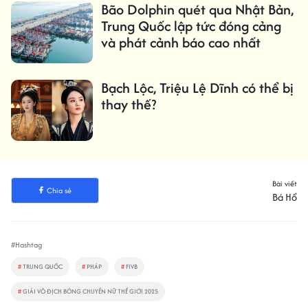
Bão Dolphin quét qua Nhật Bản,
Trung Quốc lập tức đóng cảng
và phát cảnh báo cao nhất
Bạch Lộc, Triệu Lệ Dĩnh có thể bị
thay thế?
Bài viết
Chia sẻ
Bá Hổ
#Hashtag
#
TRUNG QUỐC
#
PHÁP
#
FIVB
#
GIẢI VÔ ĐỊCH BÓNG CHUYỀN NỮ THẾ GIỚI 2025