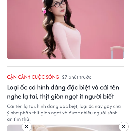
đồng. Hiện cô hoạt động trong các lĩnh vực beauty,
lifestyle và fashion, đồng thời tham gia một số chương
trình, sự kiện liên quan đến truyền thông và thương
mại điện tử.
CẬN CẢNH CUỘC SỐNG
27 phút trước
Loại ốc có hình dáng đặc biệt và cái tên
nghe lạ tai, thịt giòn ngọt ít người biết
Cái tên lạ tai, hình dáng đặc biệt, loại ốc này gây chú
ý nhờ phần thịt giòn ngọt và được nhiều người sành
ăn tìm thử.
×
×