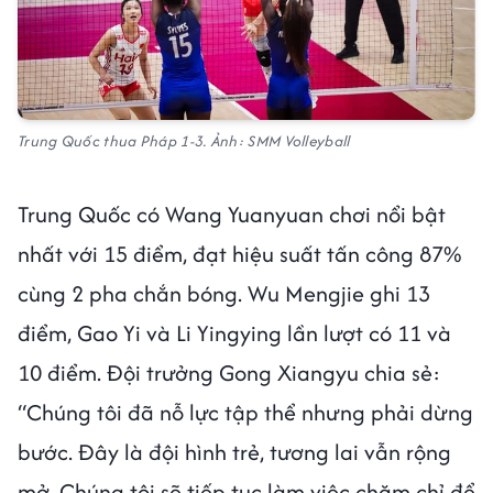
Trung Quốc thua Pháp 1-3. Ảnh: SMM Volleyball
Trung Quốc có Wang Yuanyuan chơi nổi bật
nhất với 15 điểm, đạt hiệu suất tấn công 87%
cùng 2 pha chắn bóng. Wu Mengjie ghi 13
điểm, Gao Yi và Li Yingying lần lượt có 11 và
10 điểm. Đội trưởng Gong Xiangyu chia sẻ:
“Chúng tôi đã nỗ lực tập thể nhưng phải dừng
bước. Đây là đội hình trẻ, tương lai vẫn rộng
mở. Chúng tôi sẽ tiếp tục làm việc chăm chỉ để