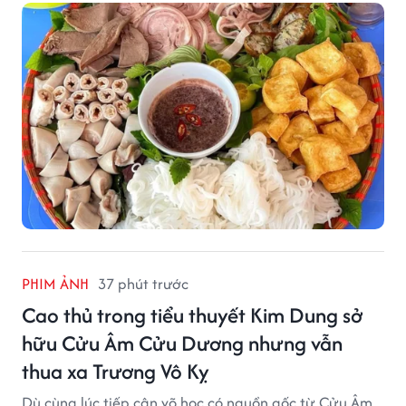
phố phường.
PHIM ẢNH
37 phút trước
Cao thủ trong tiểu thuyết Kim Dung sở
hữu Cửu Âm Cửu Dương nhưng vẫn
thua xa Trương Vô Kỵ
Dù cùng lúc tiếp cận võ học có nguồn gốc từ Cửu Âm