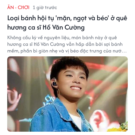
ĂN - CHƠI
1 giờ trước
Loại bánh hội tụ 'mặn, ngọt và béo' ở quê
hương ca sĩ Hồ Văn Cường
Không cầu kỳ về nguyên liệu, món bánh này ở quê
hương ca sĩ Hồ Văn Cường vẫn hấp dẫn bởi sợi bánh
mềm, phần bì giòn nhẹ và vị béo đặc trưng của nước
cốt dừa.