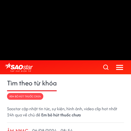
Tìm theo từ khóa
#EM BỎ HÚT THUỐC CHƯA
Saostar cập nhật tin tức, sự kiện, hình ảnh, video clip hot nhất
24h qua về chủ đề
Em bỏ hút thuốc chưa
ÂM NHẠC
06/08/2024 - 08:54