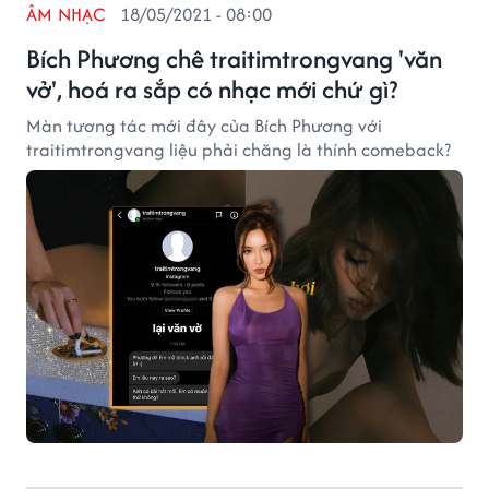
ÂM NHẠC
18/05/2021 - 08:00
Bích Phương chê traitimtrongvang 'văn
vở', hoá ra sắp có nhạc mới chứ gì?
Màn tương tác mới đây của Bích Phương với
traitimtrongvang liệu phải chăng là thính comeback?