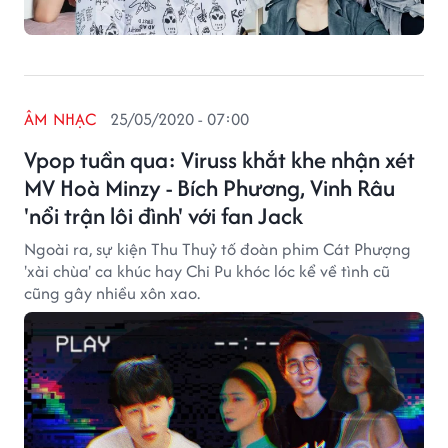
ÂM NHẠC
25/05/2020 - 07:00
Vpop tuần qua: Viruss khắt khe nhận xét
MV Hoà Minzy - Bích Phương, Vinh Râu
'nổi trận lôi đình' với fan Jack
Ngoài ra, sự kiện Thu Thuỷ tố đoàn phim Cát Phượng
'xài chùa' ca khúc hay Chi Pu khóc lóc kể về tình cũ
cũng gây nhiều xôn xao.