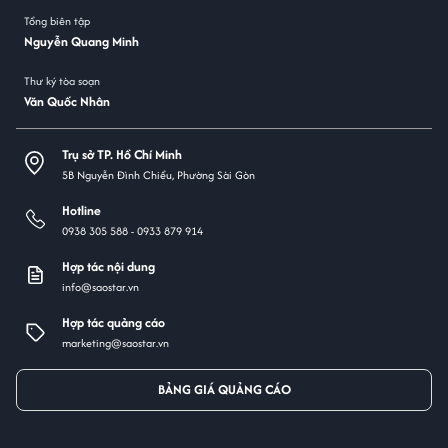
Tổng biên tập
Nguyễn Quang Minh
Thư ký tòa soạn
Văn Quốc Nhân
Trụ sở TP. Hồ Chí Minh
5B Nguyễn Đình Chiểu, Phường Sài Gòn
Hotline
0938 305 588 -
0933 879 914
Hợp tác nội dung
info@saostar.vn
Hợp tác quảng cáo
marketing@saostar.vn
BẢNG GIÁ QUẢNG CÁO