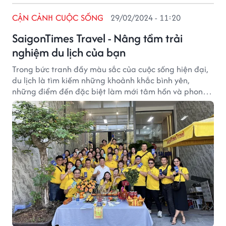
CẬN CẢNH CUỘC SỐNG
29/02/2024 - 11:20
SaigonTimes Travel - Nâng tầm trải
nghiệm du lịch của bạn
Trong bức tranh đầy màu sắc của cuộc sống hiện đại,
du lịch là tìm kiếm những khoảnh khắc bình yên,
những điểm đến đặc biệt làm mới tâm hồn và phong
phú thêm ký ức. SaigonTimes Travel cung cấp các Tour
du lịch tốt nhất hiện nay, cùng du khách bắt đầu hành
trình khám phá thế giới diệu kỳ, mỗi bước chân là một
câu chuyện mới được viết nên.