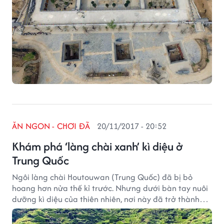
ĂN NGON - CHƠI ĐÃ
20/11/2017 - 20:52
Khám phá ‘làng chài xanh’ kì diệu ở
Trung Quốc
Ngôi làng chài Houtouwan (Trung Quốc) đã bị bỏ
hoang hơn nửa thế kỉ trước. Nhưng dưới bàn tay nuôi
dưỡng kì diệu của thiên nhiên, nơi này đã trở thành
“cảnh đẹp thiên đàng nơi trần thế”.