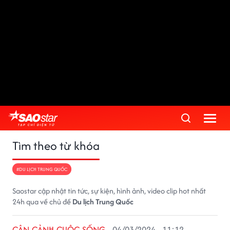
Tìm theo từ khóa
#DU LỊCH TRUNG QUỐC
Saostar cập nhật tin tức, sự kiện, hình ảnh, video clip hot nhất
24h qua về chủ đề
Du lịch Trung Quốc
CẬN CẢNH CUỘC SỐNG
04/03/2024 - 11:12