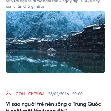
Sắp tới bạn sẽ được nghỉ tận 4 ngày dịp lễ 30/4 đấy,
còn chần chừ gì nữa?
ĂN NGON - CHƠI ĐÃ
28/02/2016 - 20:00
Vì sao người trẻ nên sống ở Trung Quốc
ít nhất một lần trong đời?