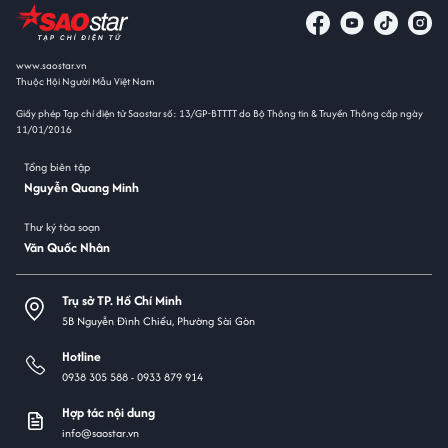
www.saostar.vn
Thuộc Hội Người Mẫu Việt Nam
Giấy phép Tạp chí điện tử Saostar số: 13/GP-BTTTT do Bộ Thông tin & Truyền Thông cấp ngày
11/01/2016
Tổng biên tập
Nguyễn Quang Minh
Thư ký tòa soạn
Văn Quốc Nhân
Trụ sở TP. Hồ Chí Minh
5B Nguyễn Đình Chiểu, Phường Sài Gòn
Hotline
0938 305 588 -
0933 879 914
Hợp tác nội dung
info@saostar.vn