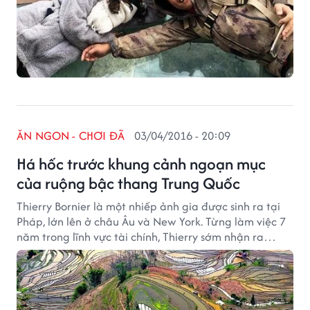
ĂN NGON - CHƠI ĐÃ
03/04/2016 - 20:09
Há hốc trước khung cảnh ngoạn mục
của ruộng bậc thang Trung Quốc
Thierry Bornier là một nhiếp ảnh gia được sinh ra tại
Pháp, lớn lên ở châu Âu và New York. Từng làm việc 7
năm trong lĩnh vực tài chính, Thierry sớm nhận ra
những con số không hề có sức cuốn hút với anh như vẻ
đẹp của thế giới tự nhiên.