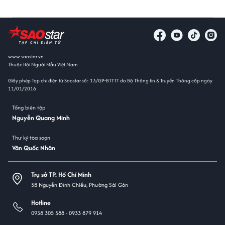
www.saostar.vn
Thuộc Hội Người Mẫu Việt Nam
Giấy phép Tạp chí điện tử Saostar số: 13/GP-BTTTT do Bộ Thông tin & Truyền Thông cấp ngày
11/01/2016
Tổng biên tập
Nguyễn Quang Minh
Thư ký tòa soạn
Văn Quốc Nhân
Trụ sở TP. Hồ Chí Minh
5B Nguyễn Đình Chiểu, Phường Sài Gòn
Hotline
0938 305 588 -
0933 879 914