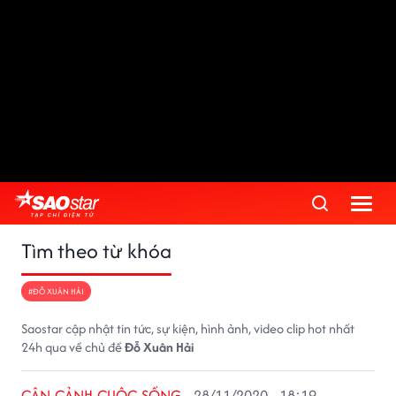
Tìm theo từ khóa
#ĐỖ XUÂN HẢI
Saostar cập nhật tin tức, sự kiện, hình ảnh, video clip hot nhất
24h qua về chủ đề
Đỗ Xuân Hải
CẬN CẢNH CUỘC SỐNG
28/11/2020 - 18:19