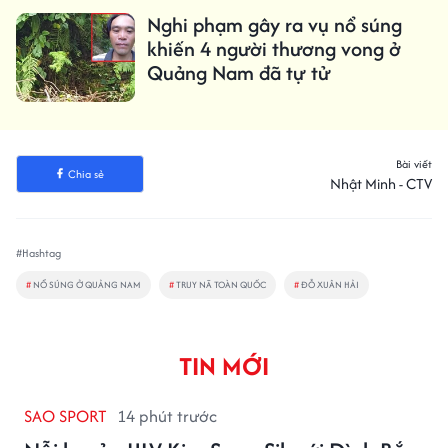
Nghi phạm gây ra vụ nổ súng
khiến 4 người thương vong ở
Quảng Nam đã tự tử
Bài viết
Chia sẻ
Nhật Minh - CTV
#Hashtag
#
NỔ SÚNG Ở QUẢNG NAM
#
TRUY NÃ TOÀN QUỐC
#
ĐỖ XUÂN HẢI
TIN MỚI
SAO SPORT
14 phút trước