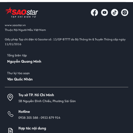
www.saostar.vn
Thuộc Hội Người Mẫu Việt Nam
Giấy phép Tạp chí điện tử Saostar số: 13/GP-BTTTT do Bộ Thông tin & Truyền Thông cấp ngày
11/01/2016
Tổng biên tập
Nguyễn Quang Minh
Thư ký tòa soạn
Văn Quốc Nhân
Trụ sở TP. Hồ Chí Minh
5B Nguyễn Đình Chiểu, Phường Sài Gòn
Hotline
0938 305 588 -
0933 879 914
Hợp tác nội dung