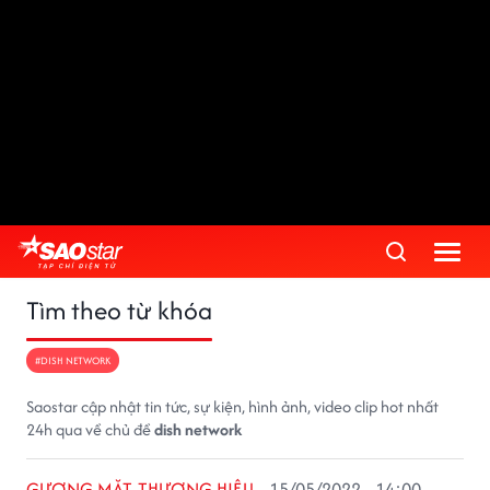
Tìm theo từ khóa
#DISH NETWORK
Saostar cập nhật tin tức, sự kiện, hình ảnh, video clip hot nhất
24h qua về chủ đề
dish network
GƯƠNG MẶT THƯƠNG HIỆU
15/05/2022 - 14:00