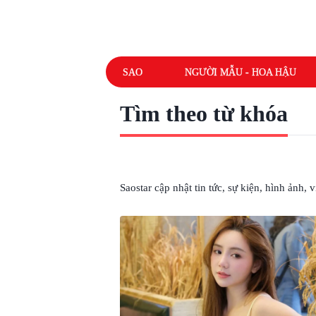
SAO
NGƯỜI MẪU - HOA HẬU
Tìm theo từ khóa
# DIỄN VIÊN QUỲNH KOOL
Saostar cập nhật tin tức, sự kiện, hình ảnh,