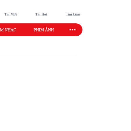
Tin Mới
Tin Hot
Tìm kiếm
M NHẠC
PHIM ẢNH
SAO SPORT