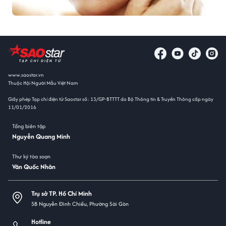
www.saostar.vn
Thuộc Hội Người Mẫu Việt Nam
Giấy phép Tạp chí điện tử Saostar số: 13/GP-BTTTT do Bộ Thông tin & Truyền Thông cấp ngày
11/01/2016
Tổng biên tập
Nguyễn Quang Minh
Thư ký tòa soạn
Văn Quốc Nhân
Trụ sở TP. Hồ Chí Minh
5B Nguyễn Đình Chiểu, Phường Sài Gòn
Hotline