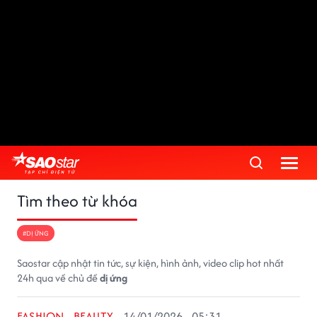
Tìm theo từ khóa
#DỊ ỨNG
Saostar cập nhật tin tức, sự kiện, hình ảnh, video clip hot nhất
24h qua về chủ đề
dị ứng
FASHION - BEAUTY
14/01/2026 - 05:31