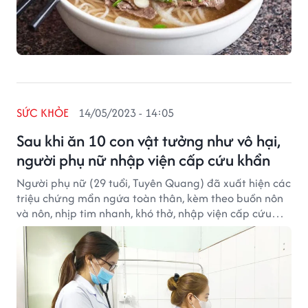
SỨC KHỎE
14/05/2023 - 14:05
Sau khi ăn 10 con vật tưởng như vô hại,
người phụ nữ nhập viện cấp cứu khẩn
Người phụ nữ (29 tuổi, Tuyên Quang) đã xuất hiện các
triệu chứng mẩn ngứa toàn thân, kèm theo buồn nôn
và nôn, nhịp tim nhanh, khó thở, nhập viện cấp cứu
khẩn sau khi ăn 10 con ve sầu xào lá chanh.