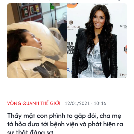
quá trình điều trị cho Giacalone sau cơn dị ứng đậu
phộng nghiêm trọng.
VÒNG QUANH THẾ GIỚI
12/01/2021 - 10:16
Thấy mặt con phình to gấp đôi, cha mẹ
tá hỏa đưa tới bệnh viện và phát hiện ra
sự thật đáng sợ