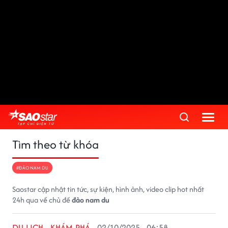
Tìm theo từ khóa
#ĐẢO NAM DU
Saostar cập nhật tin tức, sự kiện, hình ảnh, video clip hot nhất
24h qua về chủ đề
đảo nam du
DU LỊCH - KHÁM PHÁ
02/10/2025 - 06:58