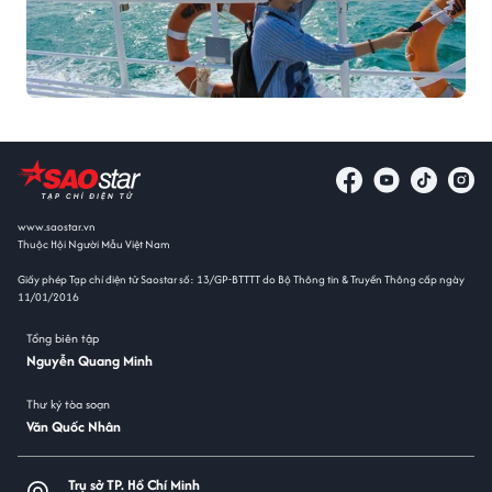
www.saostar.vn
Thuộc Hội Người Mẫu Việt Nam
Giấy phép Tạp chí điện tử Saostar số: 13/GP-BTTTT do Bộ Thông tin & Truyền Thông cấp ngày
11/01/2016
Tổng biên tập
Nguyễn Quang Minh
Thư ký tòa soạn
Văn Quốc Nhân
Trụ sở TP. Hồ Chí Minh