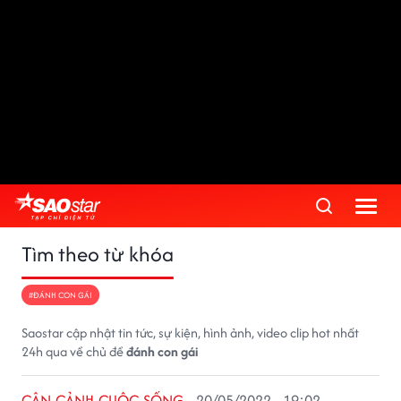
Tìm theo từ khóa
#ĐÁNH CON GÁI
Saostar cập nhật tin tức, sự kiện, hình ảnh, video clip hot nhất
24h qua về chủ đề
đánh con gái
CẬN CẢNH CUỘC SỐNG
20/05/2022 - 19:02