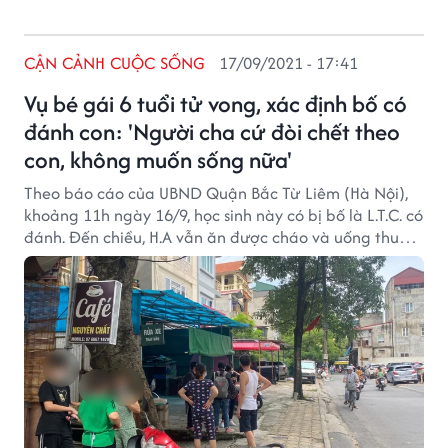
CẬN CẢNH CUỘC SỐNG
17/09/2021 - 17:41
Vụ bé gái 6 tuổi tử vong, xác định bố có
đánh con: 'Người cha cứ đòi chết theo
con, không muốn sống nữa'
Theo báo cáo của UBND Quận Bắc Từ Liêm (Hà Nội),
khoảng 11h ngày 16/9, học sinh này có bị bố là L.T.C. có
đánh. Đến chiều, H.A vẫn ăn được cháo và uống thuốc.
Sau đó, H.A bị nôn nhiều, được gia đình đưa đến bệnh
viện cấp cứu nhưng đã tử vong.