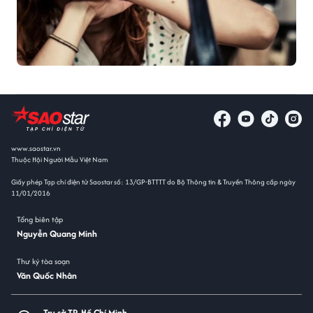
www.saostar.vn
Thuộc Hội Người Mẫu Việt Nam
Giấy phép Tạp chí điện tử Saostar số: 13/GP-BTTTT do Bộ Thông tin & Truyền Thông cấp ngày
11/01/2016
Tổng biên tập
Nguyễn Quang Minh
Thư ký tòa soạn
Văn Quốc Nhân
Trụ sở TP. Hồ Chí Minh