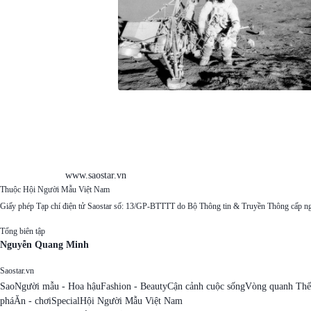
www.saostar.vn
Thuộc Hội Người Mẫu Việt Nam
Giấy phép Tạp chí điện tử Saostar số: 13/GP-BTTTT do Bộ Thông tin & Truyền Thông cấp n
Tổng biên tập
Nguyễn Quang Minh
Saostar.vn
Sao
Người mẫu - Hoa hậu
Fashion - Beauty
Cận cảnh cuộc sống
Vòng quanh Thế
phá
Ăn - chơi
Special
Hội Người Mẫu Việt Nam