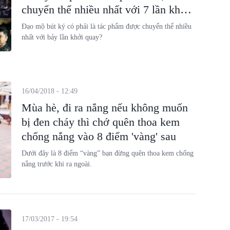
chuyển thể nhiều nhất với 7 lần khởi
quay?
Đạo mộ bút ký có phải là tác phẩm được chuyển thể nhiều
nhất với bảy lần khởi quay?
16/04/2018 - 12:49
Mùa hè, đi ra nắng nếu không muốn
bị đen cháy thì chớ quên thoa kem
chống nắng vào 8 điểm 'vàng' sau
Dưới đây là 8 điểm “vàng” bạn đừng quên thoa kem chống
nắng trước khi ra ngoài.
17/03/2017 - 19:54