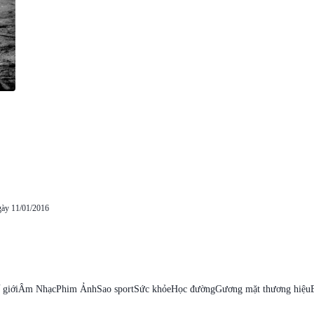
gày 11/01/2016
 giới
Âm Nhạc
Phim Ảnh
Sao sport
Sức khỏe
Học đường
Gương mặt thương hiệu