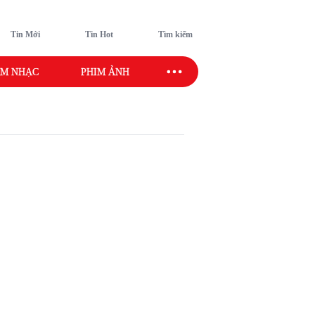
Tin Mới
Tin Hot
Tìm kiếm
M NHẠC
PHIM ẢNH
SAO SPORT