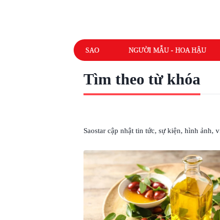
SAO
NGƯỜI MẪU - HOA HẬU
Tìm theo từ khóa
# ĐÁ
Saostar cập nhật tin tức, sự kiện, hình ảnh,