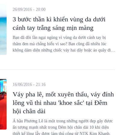
26/09/2016 - 20:00
3 bước thần kì khiến vùng da dưới
cánh tay trắng sáng mịn màng
Bạn đã đôi lần ngại ngùng vì vùng da dưới cánh tay bị
thâm đen mà chẳng hiểu vì sao? Bạn cũng đã nhiều lúc
không dám diện những chiếc váy hai dây hoặc áo quây điệu
đà chỉ vì vùng da dưới cánh tay sần sùi không đẹp mắt?
Bạn nhất định phải tham khảo 3 bước thần kì sau!
16/06/2016 - 21:16
Váy pha lê, mốt xuyên thấu, váy đính
lông vũ thi nhau 'khoe sắc' tại Đêm
hội chân dài
Á hậu Phương Lê là một trong những người đẹp gây được
ấn tượng mạnh nhất trong Đêm hội chân dài 10 khi diện
thiết kế lộng lẫy được làm thủ công từ NTK Kim Khanh.