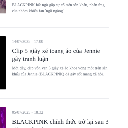
BLACKPINK bất ngờ gặp sự cố trên sân khấu, phản ứng
của nhóm khiến fan 'ngỡ ngàng'.
14/07/2025 - 17:00
Clip 5 giây xé toang áo của Jennie
gây tranh luận
Mới đây, clip vỏn vẹn 5 giây xé áo khoe vòng một trên sân
khấu của Jennie (BLACKPINK) đã gây sốt mạng xã hội.
05/07/2025 - 18:32
BLACKPINK chính thức trở lại sau 3