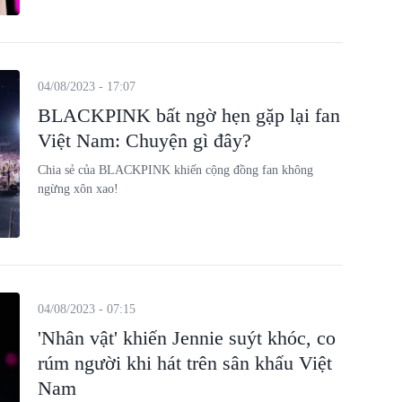
04/08/2023 - 17:07
BLACKPINK bất ngờ hẹn gặp lại fan
Việt Nam: Chuyện gì đây?
Chia sẻ của BLACKPINK khiến cộng đồng fan không
ngừng xôn xao!
04/08/2023 - 07:15
'Nhân vật' khiến Jennie suýt khóc, co
rúm người khi hát trên sân khấu Việt
Nam