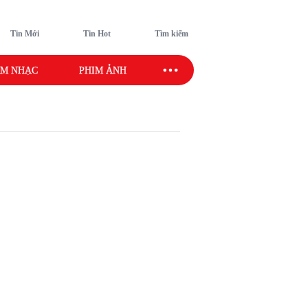
Tin Mới
Tin Hot
Tìm kiếm
M NHẠC
PHIM ẢNH
SAO SPORT