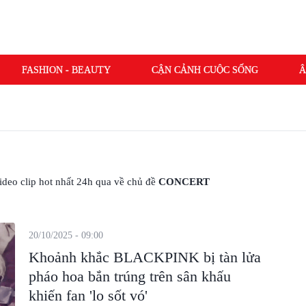
FASHION - BEAUTY
CẬN CẢNH CUỘC SỐNG
Â
 video clip hot nhất 24h qua về chủ đề
CONCERT
20/10/2025 - 09:00
Khoảnh khắc BLACKPINK bị tàn lửa
pháo hoa bắn trúng trên sân khấu
khiến fan 'lo sốt vó'