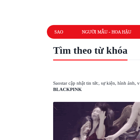
SAO
NGƯỜI MẪU - HOA HẬU
Tìm theo từ khóa
# CONCERT BLACKPINK
Saostar cập nhật tin tức, sự kiện, hình ảnh,
BLACKPINK