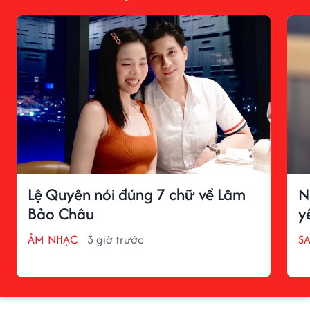
Lệ Quyên nói đúng 7 chữ về Lâm
N
Bảo Châu
y
ÂM NHẠC
3 giờ trước
S