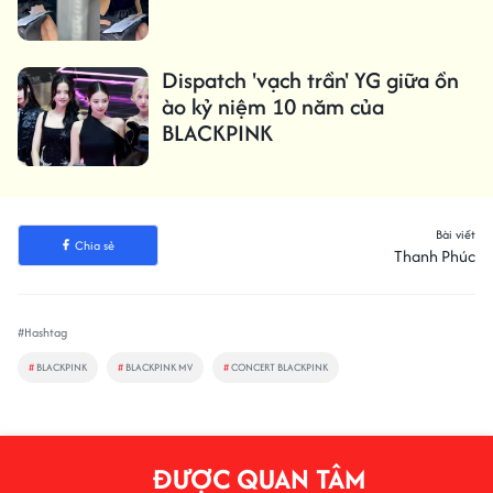
Dispatch 'vạch trần' YG giữa ồn
ào kỷ niệm 10 năm của
BLACKPINK
Bài viết
Chia sẻ
Thanh Phúc
#Hashtag
#
BLACKPINK
#
BLACKPINK MV
#
CONCERT BLACKPINK
ĐƯỢC QUAN TÂM