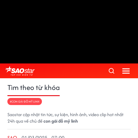
Tìm theo từ khóa
#CON GÁI ĐỖ MỸ LINH
Saostar cập nhật tin tức, sự kiện, hình ảnh, video clip hot nhất
24h qua về chủ đề
con gái đỗ mỹ linh
SAO
01/03/2025 - 07:00