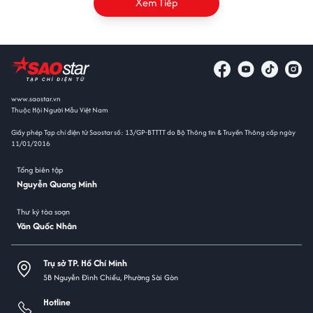
Xem Tiếp
www.saostar.vn
Thuộc Hội Người Mẫu Việt Nam
Giấy phép Tạp chí điện tử Saostar số: 13/GP-BTTTT do Bộ Thông tin & Truyền Thông cấp ngày
11/01/2016
Tổng biên tập
Nguyễn Quang Minh
Thư ký tòa soạn
Văn Quốc Nhân
Trụ sở TP. Hồ Chí Minh
5B Nguyễn Đình Chiểu, Phường Sài Gòn
Hotline