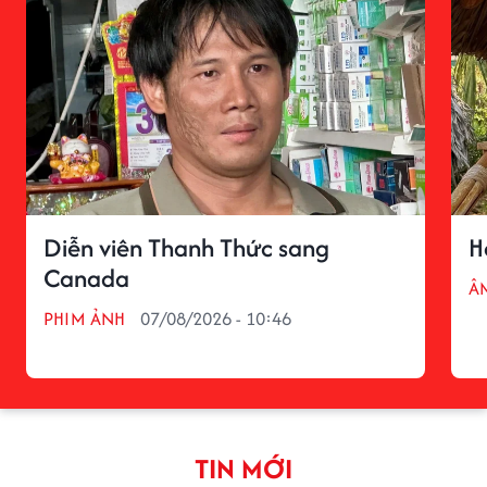
Diễn viên Thanh Thức sang
H
Canada
Â
PHIM ẢNH
07/08/2026 - 10:46
TIN MỚI