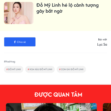
Đỗ Mỹ Linh hé lộ cảnh tượng
gây bất ngờ
Bài viết
Chia sẻ
Lục Sa
#Hashtag
#
ĐỖ MỸ LINH
#
HOA HẬU ĐỖ MỸ LINH
#
CON GÁI ĐỖ MỸ LINH
ĐƯỢC QUAN TÂM