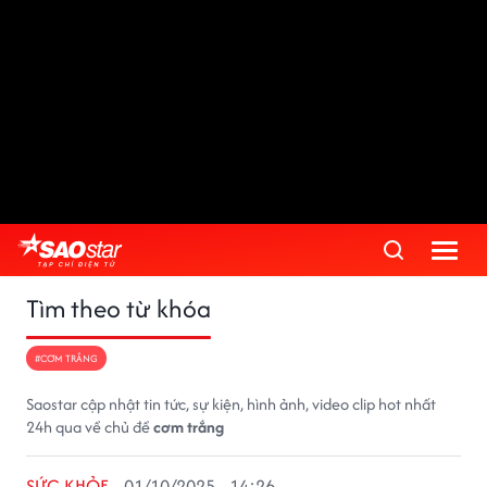
Tìm theo từ khóa
#CƠM TRẮNG
Saostar cập nhật tin tức, sự kiện, hình ảnh, video clip hot nhất
24h qua về chủ đề
cơm trắng
SỨC KHỎE
01/10/2025 - 14:26