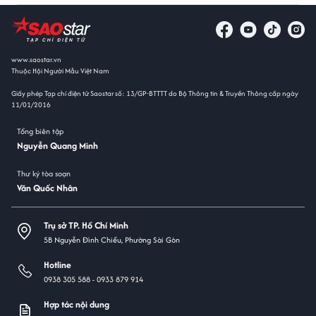
www.saostar.vn
Thuộc Hội Người Mẫu Việt Nam
Giấy phép Tạp chí điện tử Saostar số: 13/GP-BTTTT do Bộ Thông tin & Truyền Thông cấp ngày
11/01/2016
Tổng biên tập
Nguyễn Quang Minh
Thư ký tòa soạn
Văn Quốc Nhân
Trụ sở TP. Hồ Chí Minh
5B Nguyễn Đình Chiểu, Phường Sài Gòn
Hotline
0938 305 588 -
0933 879 914
Hợp tác nội dung