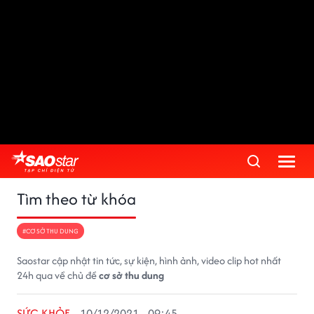
Tìm theo từ khóa
#CƠ SỞ THU DUNG
Saostar cập nhật tin tức, sự kiện, hình ảnh, video clip hot nhất
24h qua về chủ đề
cơ sở thu dung
SỨC KHỎE
10/12/2021 - 09:45