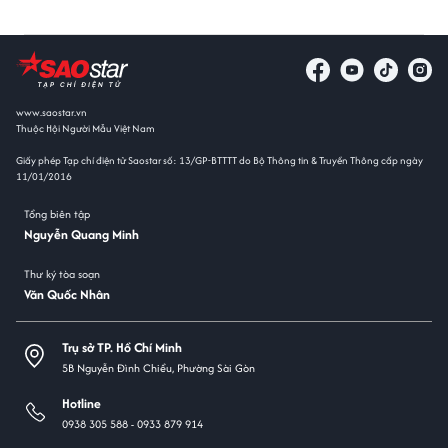
www.saostar.vn
Thuộc Hội Người Mẫu Việt Nam
Giấy phép Tạp chí điện tử Saostar số: 13/GP-BTTTT do Bộ Thông tin & Truyền Thông cấp ngày
11/01/2016
Tổng biên tập
Nguyễn Quang Minh
Thư ký tòa soạn
Văn Quốc Nhân
Trụ sở TP. Hồ Chí Minh
5B Nguyễn Đình Chiểu, Phường Sài Gòn
Hotline
0938 305 588 -
0933 879 914