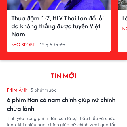
Thua đậm 1-7, HLV Thái Lan đổ lỗi
L
do không thắng được tuyển Việt
N
Nam
SAO SPORT
12 giờ trước
TIN MỚI
PHIM ẢNH
5 phút trước
6 phim Hàn có nam chính giúp nữ chính
chữa lành
Tình yêu trong phim Hàn còn là sự thấu hiểu và chữa
lành, khi nhiều nam chính giúp nữ chính vượt qua tổn