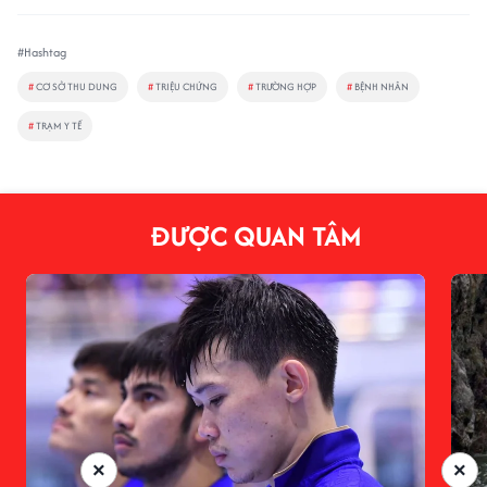
#Hashtag
#
CƠ SỞ THU DUNG
#
TRIỆU CHỨNG
#
TRƯỜNG HỢP
#
BỆNH NHÂN
#
TRẠM Y TẾ
ĐƯỢC QUAN TÂM
×
×