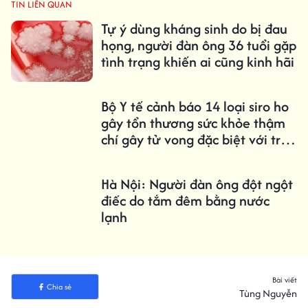
TIN LIÊN QUAN
Tự ý dùng kháng sinh do bị đau
họng, người đàn ông 36 tuổi gặp
tình trạng khiến ai cũng kinh hãi
Bộ Y tế cảnh báo 14 loại siro ho
gây tổn thương sức khỏe thậm
chí gây tử vong đặc biệt với trẻ
em
Hà Nội: Người đàn ông đột ngột
điếc do tắm đêm bằng nước
lạnh
Bài viết
Chia sẻ
Tùng Nguyễn