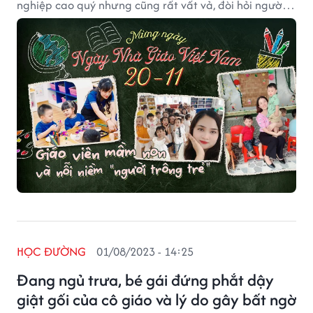
nghiệp cao quý nhưng cũng rất vất vả, đòi hỏi người
làm nghề không chỉ giàu lòng nhân ái mà còn phải
kiên nhẫn với học trò lẫn phụ huynh.
HỌC ĐƯỜNG
01/08/2023 - 14:25
Đang ngủ trưa, bé gái đứng phắt dậy
giật gối của cô giáo và lý do gây bất ngờ