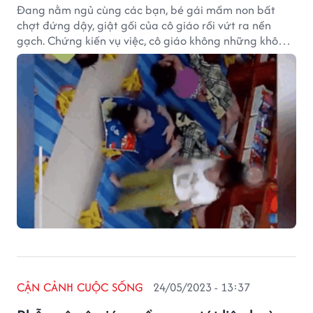
Đang nằm ngủ cùng các bạn, bé gái mầm non bất
chợt đứng dậy, giật gối của cô giáo rồi vứt ra nền
gạch. Chứng kiến vụ việc, cô giáo không những không
tức giận mà còn nhìn học trò rồi bật cười.
CẬN CẢNH CUỘC SỐNG
24/05/2023 - 13:37