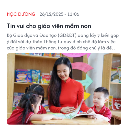
HỌC ĐƯỜNG
26/12/2025 - 11:06
Tin vui cho giáo viên mầm non
Bộ Giáo dục và Đào tạo (GD&ĐT) đang lấy ý kiến góp
ý đối với dự thảo Thông tư quy định chế độ làm việc
của giáo viên mầm non, trong đó đáng chú ý là đề
xuất giảm thời gian dạy trực tiếp trên lớp, đồng thời
chuẩn hóa cách tính thời gian làm việc nhằm giảm áp
lực cho đội ngũ giáo viên bậc học này.