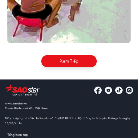
Xem Tiếp
www.saostar.vn
Thuộc Hội Người Mẫu Việt Nam
Giấy phép Tạp chí điện tử Saostar số: 13/GP-BTTTT do Bộ Thông tin & Truyền Thông cấp ngày
11/01/2016
Tổng biên tập