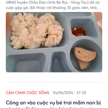
UBND huyện Châu Đức (tỉnh Bà Rịa - Vũng Tàu) đã có
cuộc gặp gỡ, đối thoại với khoảng 35 giáo viên, nhân
viên cấp dưỡng Trường mầm non Ánh Dương.
CẬN CẢNH CUỘC SỐNG
24/04/2024 - 17:22
Công an vào cuộc vụ bé trai mầm non bị