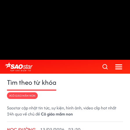
Tìm theo từ khóa
#CÔ GIÁO MẦM NON
Saostar cập nhật tin tức, sự kiện, hình ảnh, video clip hot nhất
24h qua về chủ đề
Cô giáo mầm non
HỌC ĐƯỜNG
13/03/2026 - 23:20