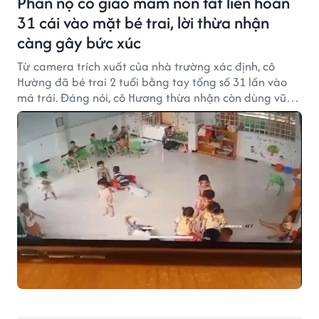
Phẫn nộ cô giáo mầm non tát liên hoàn
31 cái vào mặt bé trai, lời thừa nhận
càng gây bức xúc
Từ camera trích xuất của nhà trường xác định, cô
Hường đã bé trai 2 tuổi bằng tay tổng số 31 lần vào
má trái. Đáng nói, cô Hương thừa nhận còn dùng vũ
lực với các em học sinh khác trong lớp.