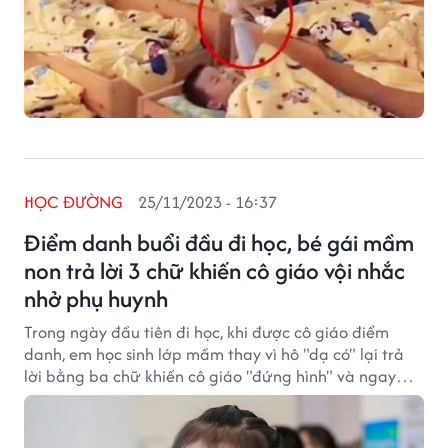
HỌC ĐƯỜNG
25/11/2023 - 16:37
Điểm danh buổi đầu đi học, bé gái mầm
non trả lời 3 chữ khiến cô giáo vội nhắc
nhở phụ huynh
Trong ngày đầu tiên đi học, khi được cô giáo điểm
danh, em học sinh lớp mầm thay vì hô "dạ có" lại trả
lời bằng ba chữ khiến cô giáo "đứng hình" và ngay
sau đó phải nhắc nhở phụ huynh.