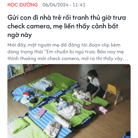
HỌC ĐƯỜNG
06/04/2024 - 11:41
Gửi con đi nhà trẻ rồi tranh thủ giờ trưa
check camera, mẹ liền thấy cảnh bất
ngờ này
Mới đây, một người mẹ đã đăng tải đoạn clip kèm
dòng trạng thái "Em chuẩn bị ngủ trưa. Bữa nay mẹ
thỉnh thoảng mới check camera, mở ra thì thấy vậy
đây" nhanh chóng nhận được nhiều sự quan tâm của
cộng đồng mạng.