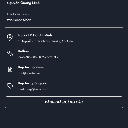
Nguyễn Quang Minh
Thư ký tòa soạn
Văn Quốc Nhân
Trụ sở TP. Hồ Chí Minh
5B Nguyễn Đình Chiểu, Phường Sài Gòn
Hotline
0938 305 588 -
0933 879 914
Hợp tác nội dung
info@saostar.vn
Hợp tác quảng cáo
marketing@saostar.vn
BẢNG GIÁ QUẢNG CÁO