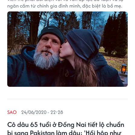
ngăn cấm từ chính gia đình mình, đặc biệt là bố mẹ.
SAO
24/06/2020 - 22:28
Cô dâu 65 tuổi ở Đồng Nai tiết lộ chuẩn
bị sang Pakistan làm dâu: 'Hồi hộp như