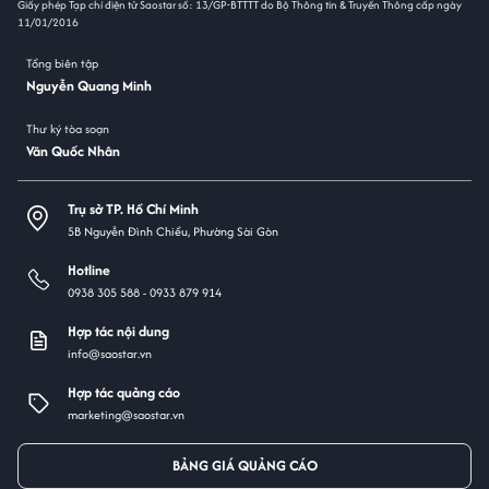
Giấy phép Tạp chí điện tử Saostar số: 13/GP-BTTTT do Bộ Thông tin & Truyền Thông cấp ngày
11/01/2016
Tổng biên tập
Nguyễn Quang Minh
Thư ký tòa soạn
Văn Quốc Nhân
Trụ sở TP. Hồ Chí Minh
5B Nguyễn Đình Chiểu, Phường Sài Gòn
Hotline
0938 305 588 -
0933 879 914
Hợp tác nội dung
info@saostar.vn
Hợp tác quảng cáo
marketing@saostar.vn
BẢNG GIÁ QUẢNG CÁO