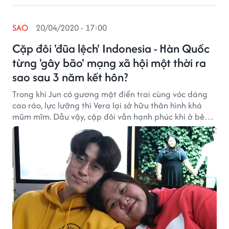
SAO
20/04/2020 - 17:00
Cặp đôi 'đũa lệch' Indonesia - Hàn Quốc
từng 'gây bão' mạng xã hội một thời ra
sao sau 3 năm kết hôn?
Trong khi Jun có gương mặt điển trai cùng vóc dáng
cao ráo, lực lưỡng thì Vera lại sở hữu thân hình khá
mũm mĩm. Dẫu vậy, cặp đôi vẫn hạnh phúc khi ở bên
nhau.