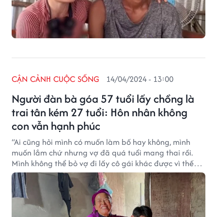
CẬN CẢNH CUỘC SỐNG
14/04/2024 - 13:00
Người đàn bà góa 57 tuổi lấy chồng là
trai tân kém 27 tuổi: Hôn nhân không
con vẫn hạnh phúc
“Ai cũng hỏi mình có muốn làm bố hay không, mình
muốn lắm chứ nhưng vợ đã quá tuổi mang thai rồi.
Mình không thể bỏ vợ đi lấy cô gái khác được vì thế
phải chịu thôi", trai tân kém vợ 27 tuổi nói.