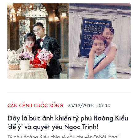
còn cô dâu hơn 11 tuổi (sinh năm 1989). Tuy nhiên, bạn
bè của cặp đôi cho biết đây hoàn toàn là thông tin bịa
đặt.
CẬN CẢNH CUỘC SỐNG
23/12/2016 - 08:10
Đây là bức ảnh khiến tỷ phú Hoàng Kiều
'để ý' và quyết yêu Ngọc Trinh!
Tỷ phú Hoàng Kiều chia sẻ câu chuyện "phải lòng"