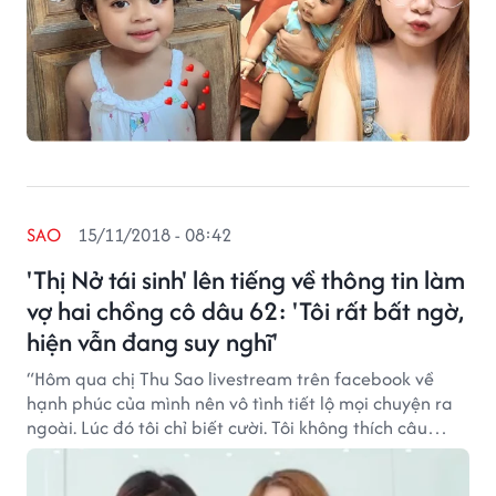
SAO
15/11/2018 - 08:42
'Thị Nở tái sinh' lên tiếng về thông tin làm
vợ hai chồng cô dâu 62: 'Tôi rất bất ngờ,
hiện vẫn đang suy nghĩ'
“Hôm qua chị Thu Sao livestream trên facebook về
hạnh phúc của mình nên vô tình tiết lộ mọi chuyện ra
ngoài. Lúc đó tôi chỉ biết cười. Tôi không thích câu
chuyện như vậy được bàn tán, đây là chuyện chân
thật về mong muốn của chị ấy muốn có một đứa con