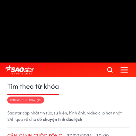
Tìm theo từ khóa
#CHUYỆN TÌNH ĐŨA LỆCH
Saostar cập nhật tin tức, sự kiện, hình ảnh, video clip hot nhất
24h qua về chủ đề
chuyện tình đũa lệch
CẬN CẢNH CUỘC SỐNG
27/07/2024 - 10:00