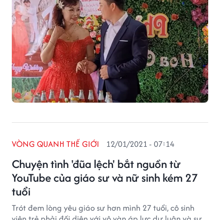
VÒNG QUANH THẾ GIỚI
12/01/2021 - 07:14
Chuyện tình 'đũa lệch' bắt nguồn từ
YouTube của giáo sư và nữ sinh kém 27
tuổi
Trót đem lòng yêu giáo sư hơn mình 27 tuổi, cô sinh
viên trẻ phải đối diện với vô vàn áp lực dư luận và sự