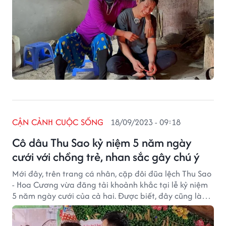
CẬN CẢNH CUỘC SỐNG
18/09/2023 - 09:18
Cô dâu Thu Sao kỷ niệm 5 năm ngày
cưới với chồng trẻ, nhan sắc gây chú ý
Mới đây, trên trang cá nhân, cặp đôi đũa lệch Thu Sao
- Hoa Cương vừa đăng tải khoảnh khắc tại lễ kỷ niệm
5 năm ngày cưới của cả hai. Được biết, đây cũng là
bữa tiệc mừng sinh nhật tuổi 67 của Thu Sao.