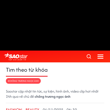
Tìm theo từ khóa
#CHỒNG TRƯƠNG NGỌC ÁNH
Saostar cập nhật tin tức, sự kiện, hình ảnh, video clip hot nhất
24h qua về chủ đề
chồng trương ngọc ánh
FASHION - BEAUTY
04/11/2025 - 06:30