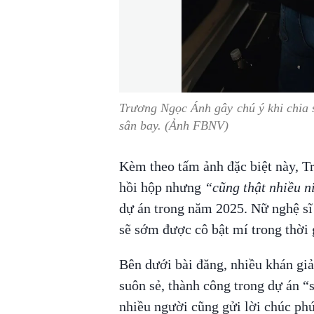
Trương Ngọc Ánh gây chú ý khi chia 
sân bay. (Ảnh FBNV)
Kèm theo tấm ảnh đặc biệt này, T
hồi hộp nhưng
“cũng thật nhiều n
dự án trong năm 2025. Nữ nghệ sĩ
sẽ sớm được cô bật mí trong thời 
Bên dưới bài đăng, nhiều khán gi
suôn sẻ, thành công trong dự án “
nhiều người cũng gửi lời chúc phú