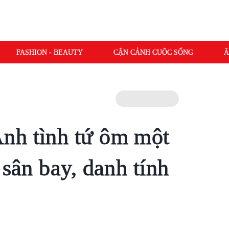
FASHION - BEAUTY
CẬN CẢNH CUỘC SỐNG
Â
nh tình tứ ôm một
 sân bay, danh tính