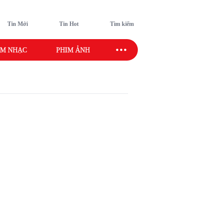
Tin Mới
Tin Hot
Tìm kiếm
M NHẠC
PHIM ẢNH
SAO SPORT