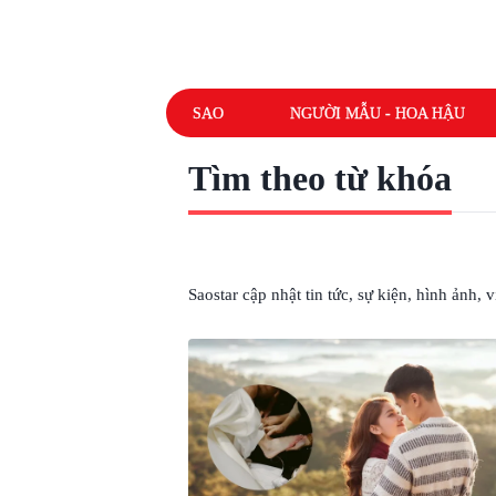
SAO
NGƯỜI MẪU - HOA HẬU
Tìm theo từ khóa
# CHỒNG Á HẬU THUỲ DUNG
Saostar cập nhật tin tức, sự kiện, hình ảnh,