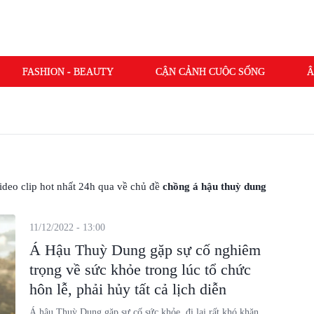
FASHION - BEAUTY
CẬN CẢNH CUỘC SỐNG
Â
 video clip hot nhất 24h qua về chủ đề
chồng á hậu thuỳ dung
11/12/2022 - 13:00
Á Hậu Thuỳ Dung gặp sự cố nghiêm
trọng về sức khỏe trong lúc tổ chức
hôn lễ, phải hủy tất cả lịch diễn
Á hậu Thuỳ Dung gặp sự cố sức khỏe, đi lại rất khó khăn,