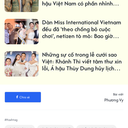
hậu Việt Nam có phần nhỉnh
hơn?
Dàn Miss International Vietnam
đều đã 'theo chồng bỏ cuộc
chơi', netizen tò mò: Bao giờ
đến Thùy Tiên?
Những sự cố trong lễ cưới sao
Việt: Khánh Thi viết tâm thư xin
lỗi, Á hậu Thùy Dung hủy lịch
trình
Bài viết
Chia sẻ
Phương Vy
#Hashtag