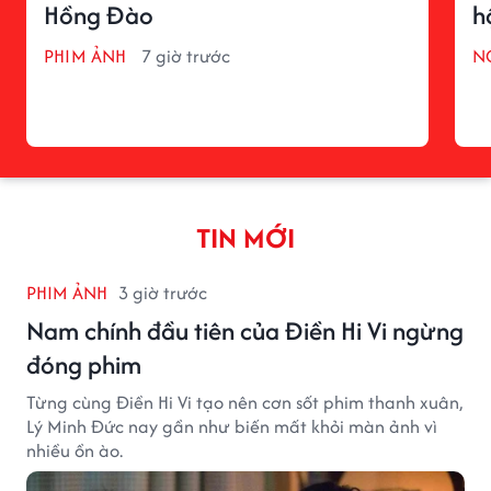
Hồng Đào
h
PHIM ẢNH
7 giờ trước
N
TIN MỚI
PHIM ẢNH
3 giờ trước
Nam chính đầu tiên của Điền Hi Vi ngừng
đóng phim
Từng cùng Điền Hi Vi tạo nên cơn sốt phim thanh xuân,
Lý Minh Đức nay gần như biến mất khỏi màn ảnh vì
nhiều ồn ào.