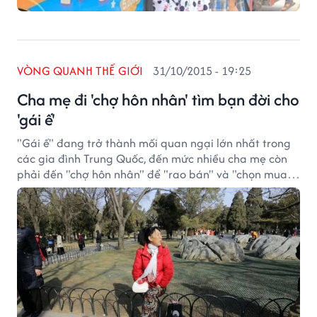
VÒNG QUANH THẾ GIỚI
31/10/2015 - 19:25
Cha mẹ đi 'chợ hôn nhân' tìm bạn đời cho
'gái ế'
"Gái ế" đang trở thành mối quan ngại lớn nhất trong
các gia đình Trung Quốc, đến mức nhiều cha mẹ còn
phải đến "chợ hôn nhân" để "rao bán" và "chọn mua"
chồng tương lai cho con mình.