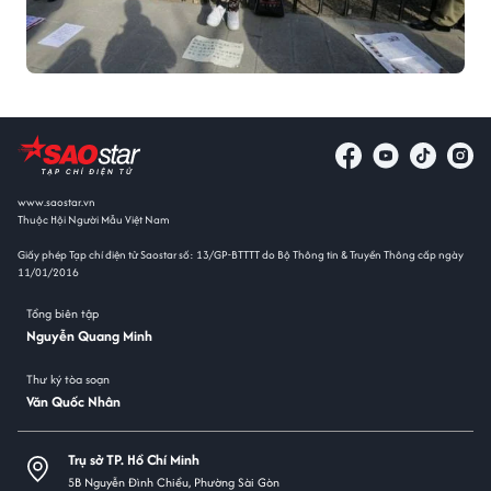
www.saostar.vn
Thuộc Hội Người Mẫu Việt Nam
Giấy phép Tạp chí điện tử Saostar số: 13/GP-BTTTT do Bộ Thông tin & Truyền Thông cấp ngày
11/01/2016
Tổng biên tập
Nguyễn Quang Minh
Thư ký tòa soạn
Văn Quốc Nhân
Trụ sở TP. Hồ Chí Minh
5B Nguyễn Đình Chiểu, Phường Sài Gòn