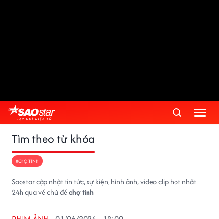
Tìm theo từ khóa
#CHỢ TÌNH
Saostar cập nhật tin tức, sự kiện, hình ảnh, video clip hot nhất
24h qua về chủ đề
chợ tình
PHIM ẢNH
01/06/2024 - 12:09