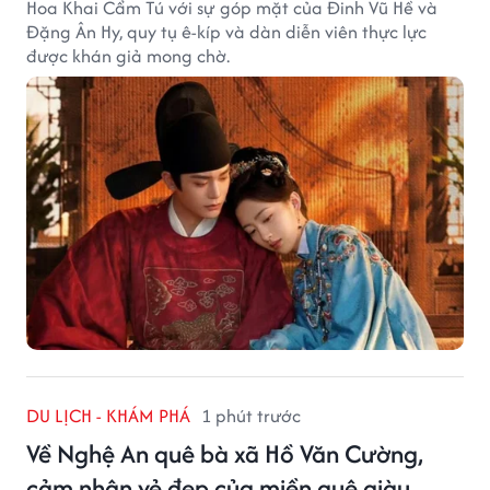
Hoa Khai Cẩm Tú với sự góp mặt của Đinh Vũ Hề và
Đặng Ân Hy, quy tụ ê-kíp và dàn diễn viên thực lực
được khán giả mong chờ.
DU LỊCH - KHÁM PHÁ
1 phút trước
Về Nghệ An quê bà xã Hồ Văn Cường,
cảm nhận vẻ đẹp của miền quê giàu