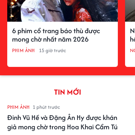
6 phim cổ trang báo thù được
N
mong chờ nhất năm 2026
h
PHIM ẢNH
15 giờ trước
N
TIN MỚI
PHIM ẢNH
1 phút trước
Đinh Vũ Hề và Đặng Ân Hy được khán
giả mong chờ trong Hoa Khai Cẩm Tú