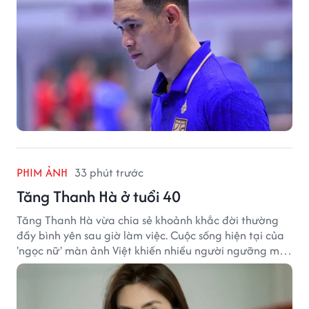
PHIM ẢNH
33 phút trước
Tăng Thanh Hà ở tuổi 40
Tăng Thanh Hà vừa chia sẻ khoảnh khắc đời thường
đầy bình yên sau giờ làm việc. Cuộc sống hiện tại của
'ngọc nữ' màn ảnh Việt khiến nhiều người ngưỡng mộ
sau hơn một thập kỷ rời xa ánh đèn sân khấu.