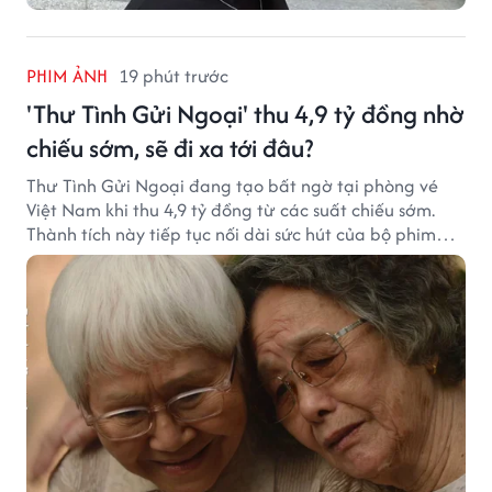
PHIM ẢNH
19 phút trước
'Thư Tình Gửi Ngoại' thu 4,9 tỷ đồng nhờ
chiếu sớm, sẽ đi xa tới đâu?
Thư Tình Gửi Ngoại đang tạo bất ngờ tại phòng vé
Việt Nam khi thu 4,9 tỷ đồng từ các suất chiếu sớm.
Thành tích này tiếp tục nối dài sức hút của bộ phim
từng gây sốt với doanh thu hơn 7.300 tỷ đồng ở nước
ngoài.