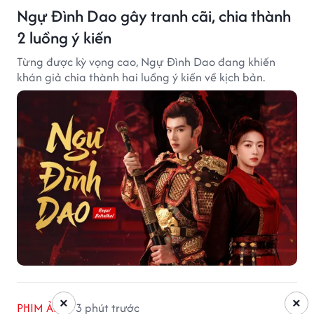
Ngự Đình Dao gây tranh cãi, chia thành
2 luồng ý kiến
Từng được kỳ vọng cao, Ngự Đình Dao đang khiến
khán giả chia thành hai luồng ý kiến về kịch bản.
×
×
PHIM ẢNH
3 phút trước