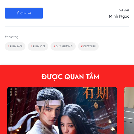
Bài viết
Chia sẻ
Minh Ngọc
#Hashtag
#
PHIM MỚI
#
PHIM VIỆT
#
DUY KHƯƠNG
#
CHỢ TÌNH
ĐƯỢC QUAN TÂM