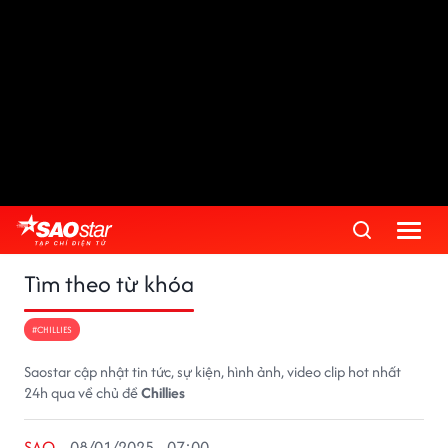
Tìm theo từ khóa
#CHILLIES
Saostar cập nhật tin tức, sự kiện, hình ảnh, video clip hot nhất
24h qua về chủ đề
Chillies
SAO
08/01/2025 - 07:00