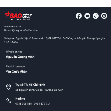
www.saostar.vn
Thuộc Hội Người Mẫu Việt Nam
Giấy phép Tạp chí điện tử Saostar số: 13/GP-BTTTT do Bộ Thông tin & Truyền Thông cấp ngày
11/01/2016
Tổng biên tập
Nguyễn Quang Minh
Thư ký tòa soạn
Văn Quốc Nhân
Trụ sở TP. Hồ Chí Minh
5B Nguyễn Đình Chiểu, Phường Sài Gòn
Hotline
0938 305 588 -
0933 879 914