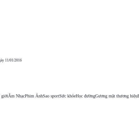
gày 11/01/2016
 giới
Âm Nhạc
Phim Ảnh
Sao sport
Sức khỏe
Học đường
Gương mặt thương hiệu