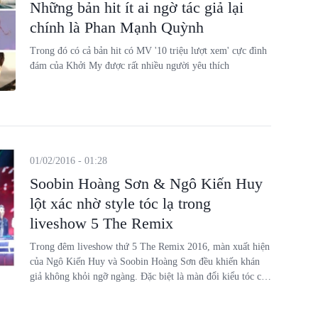
Những bản hit ít ai ngờ tác giả lại
chính là Phan Mạnh Quỳnh
Trong đó có cả bản hit có MV '10 triệu lượt xem' cực đình
đám của Khởi My được rất nhiều người yêu thích
01/02/2016 - 01:28
Soobin Hoàng Sơn & Ngô Kiến Huy
lột xác nhờ style tóc lạ trong
liveshow 5 The Remix
Trong đêm liveshow thứ 5 The Remix 2016, màn xuất hiện
của Ngô Kiến Huy và Soobin Hoàng Sơn đều khiến khán
giả không khỏi ngỡ ngàng. Đặc biệt là màn đổi kiểu tóc cực
kỳ ấn tượng và độc đáo của họ.