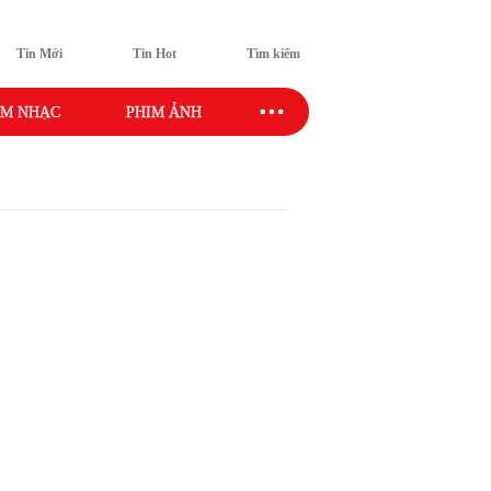
Tin Mới
Tin Hot
Tìm kiếm
M NHẠC
PHIM ẢNH
SAO SPORT