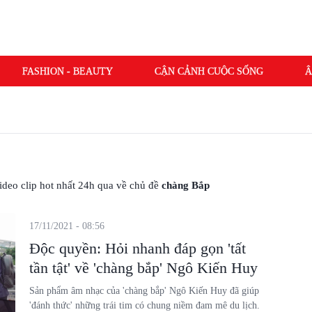
FASHION - BEAUTY
CẬN CẢNH CUỘC SỐNG
Â
 video clip hot nhất 24h qua về chủ đề
chàng Bắp
17/11/2021 - 08:56
Độc quyền: Hỏi nhanh đáp gọn 'tất
tần tật' về 'chàng bắp' Ngô Kiến Huy
Sản phẩm âm nhạc của 'chàng bắp' Ngô Kiến Huy đã giúp
'đánh thức' những trái tim có chung niềm đam mê du lịch.