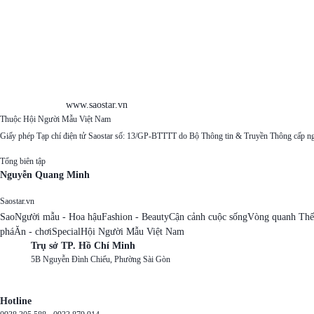
www.saostar.vn
Thuộc Hội Người Mẫu Việt Nam
Giấy phép Tạp chí điện tử Saostar số: 13/GP-BTTTT do Bộ Thông tin & Truyền Thông cấp n
Tổng biên tập
Nguyễn Quang Minh
Saostar.vn
Sao
Người mẫu - Hoa hậu
Fashion - Beauty
Cận cảnh cuộc sống
Vòng quanh Thế
phá
Ăn - chơi
Special
Hội Người Mẫu Việt Nam
Trụ sở TP. Hồ Chí Minh
5B Nguyễn Đình Chiểu, Phường Sài Gòn
Hotline