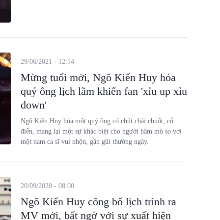
29/06/2021 - 12:14
Mừng tuổi mới, Ngô Kiến Huy hóa
quý ông lịch lãm khiến fan 'xỉu up xỉu
down'
Ngô Kiến Huy hóa một quý ông có chút chải chuốt, cổ
điển, mang lại một sự khác biệt cho người hâm mộ so với
một nam ca sĩ vui nhộn, gần gũi thường ngày.
20/09/2020 - 08:00
Ngô Kiến Huy công bố lịch trình ra
MV mới, bất ngờ với sự xuất hiện