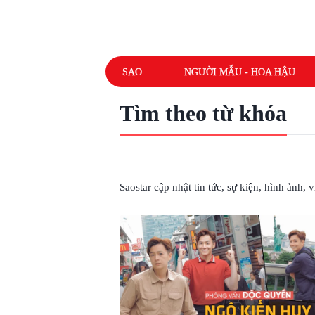
SAO
NGƯỜI MẪU - HOA HẬU
Tìm theo từ khóa
# CHÀNG BẮP
Saostar cập nhật tin tức, sự kiện, hình ảnh,