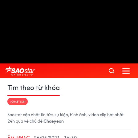
Tìm theo từ khóa
#CHAEYEON
Saostar cập nhật tin tức, sự kiện, hình ảnh, video clip hot nhất
24h qua về chủ đề
Chaeyeon
ÂM NHẠC
26/08/2021 - 14:30