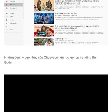
Những đoạn video nhảy của Chaeyeon liên tục leo top trending Hàn
Quốc