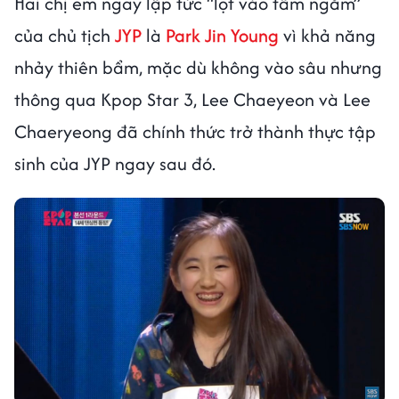
Hai chị em ngay lập tức “lọt vào tầm ngắm”
của chủ tịch
JYP
là
Park Jin Young
vì khả năng
nhảy thiên bẩm, mặc dù không vào sâu nhưng
thông qua Kpop Star 3, Lee Chaeyeon và Lee
Chaeryeong đã chính thức trở thành thực tập
sinh của JYP ngay sau đó.