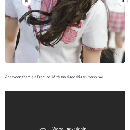
×
×
Chaeyeon tham gia Produce 48 và tạo được dấu ấn mạnh mẽ