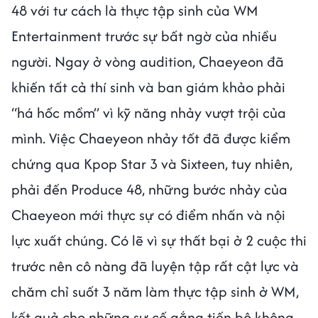
48 với tư cách là thực tập sinh của WM
Entertainment trước sự bất ngờ của nhiều
người. Ngay ở vòng audition, Chaeyeon đã
khiến tất cả thí sinh và ban giám khảo phải
“há hốc mồm” vì kỹ năng nhảy vượt trội của
mình. Việc Chaeyeon nhảy tốt đã được kiểm
chứng qua Kpop Star 3 và Sixteen, tuy nhiên,
phải đến Produce 48, những bước nhảy của
Chaeyeon mới thực sự có điểm nhấn và nội
lực xuất chúng. Có lẽ vì sự thất bại ở 2 cuộc thi
trước nên cô nàng đã luyện tập rất cật lực và
chăm chỉ suốt 3 năm làm thực tập sinh ở WM,
kết quả cho những sự cố gắng tiến bộ không