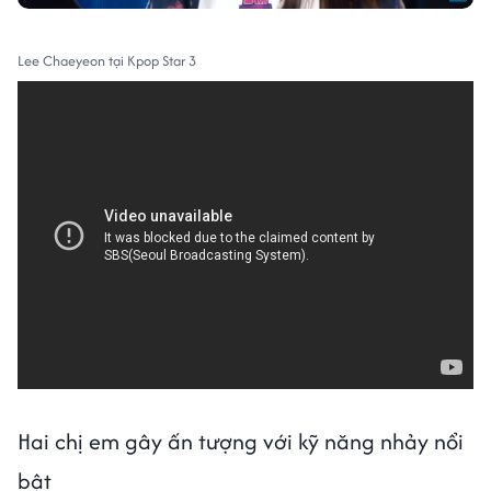
Lee Chaeyeon tại Kpop Star 3
Hai chị em gây ấn tượng với kỹ năng nhảy nổi
bật