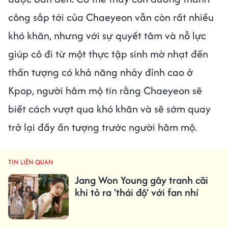
công sắp tới của Chaeyeon vẫn còn rất nhiều
khó khăn, nhưng với sự quyết tâm và nỗ lực
giúp cô đi từ một thực tập sinh mờ nhạt đến
thần tượng có khả năng nhảy đỉnh cao ở
Kpop, người hâm mộ tin rằng Chaeyeon sẽ
biết cách vượt qua khó khăn và sẽ sớm quay
trở lại đầy ấn tượng trước người hâm mộ.
TIN LIÊN QUAN
Jang Won Young gây tranh cãi
khi tỏ ra 'thái độ' với fan nhí