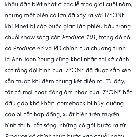
khấu đặc biệt nhất ở các lễ trao giải cuối năm,
nhưng một biến cố lớn đã xảy ra với IZ*ONE
khi Mnet bị cáo buộc gian lận phiếu bầu trong
chuỗi show sống còn
Produce 101
, trong đó có
cả P
roduce 48
và PD chính của chương trình
là Ahn Joon Young cũng khai nhận tại sở cảnh
sát rằng đội hình của IZ*ONE đã được sắp xếp
sẵn trước khi đêm chung kết diễn ra. Từ đây,
tất cả mọi hoạt động âm nhạc của IZ*ONE bắt
đầu gặp khó khăn, comeback bị hủy, quảng
cáo bị cắt hợp đồng, xuất hiện trên truyền
hình thì bị cắt sóng, những cô gái bước ra từ
Produce 48
chính thức bước vào chuỗi ngày