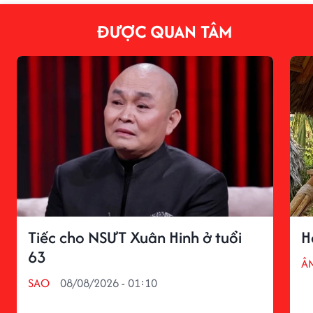
ĐƯỢC QUAN TÂM
Tiếc cho NSƯT Xuân Hinh ở tuổi
H
63
Â
SAO
08/08/2026 - 01:10