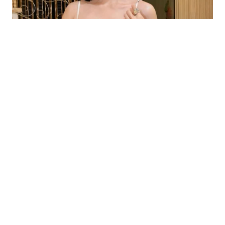
VÒNG QUANH THẾ GIỚI
27 phút trước
Bão Dolphin quét qua Nhật Bản, Trung
Quốc lập tức đóng cảng và phát cảnh
báo cao nhất
Bão Dolphin gây mưa lớn, gió mạnh tại miền nam
Nhật Bản, khiến ít nhất 6 người bị thương và hơn
50.000 tòa nhà mất điện.