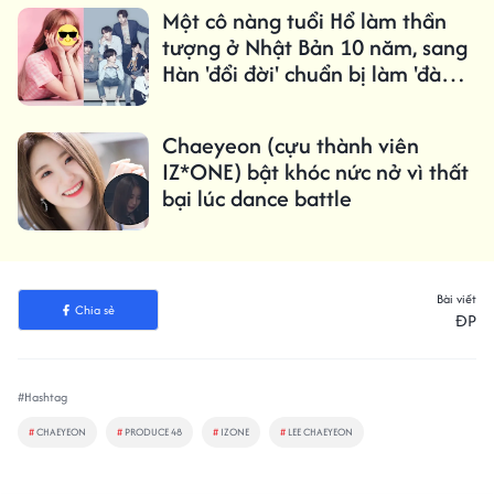
Một cô nàng tuổi Hổ làm thần
tượng ở Nhật Bản 10 năm, sang
Hàn 'đổi đời' chuẩn bị làm 'đàn
em' của BTS?
Chaeyeon (cựu thành viên
IZ*ONE) bật khóc nức nở vì thất
bại lúc dance battle
Bài viết
Chia sẻ
ĐP
#Hashtag
#
CHAEYEON
#
PRODUCE 48
#
IZONE
#
LEE CHAEYEON