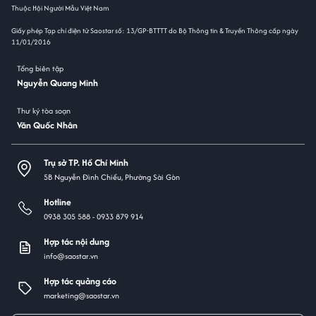
Thuộc Hội Người Mẫu Việt Nam
Giấy phép Tạp chí điện tử Saostar số: 13/GP-BTTTT do Bộ Thông tin & Truyền Thông cấp ngày
11/01/2016
Tổng biên tập
Nguyễn Quang Minh
Thư ký tòa soạn
Văn Quốc Nhân
Trụ sở TP. Hồ Chí Minh
5B Nguyễn Đình Chiểu, Phường Sài Gòn
Hotline
0938 305 588 -
0933 879 914
Hợp tác nội dung
info@saostar.vn
Hợp tác quảng cáo
marketing@saostar.vn