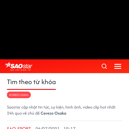
Tìm theo từ khóa
#CEREZO OSAKA
Saostar cập nhật tin tức, sự kiện, hình ảnh, video clip hot nhất
24h qua về chủ đề
Cerezo Osaka
SAO SPORT
06/07/2021 - 19:17