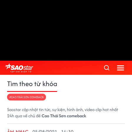
Tìm theo từ khóa
#CAO THÁI SƠN COMEBACK
Saostar cập nhật tin tức, sự kiện, hình ảnh, video clip hot nhất
24h qua về chủ đề
Cao Thái Sơn comeback
ÂM NHẠC
05/08/2021 - 14:30