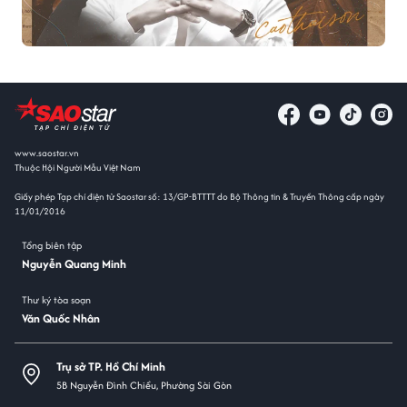
www.saostar.vn
Thuộc Hội Người Mẫu Việt Nam
Giấy phép Tạp chí điện tử Saostar số: 13/GP-BTTTT do Bộ Thông tin & Truyền Thông cấp ngày
11/01/2016
Tổng biên tập
Nguyễn Quang Minh
Thư ký tòa soạn
Văn Quốc Nhân
Trụ sở TP. Hồ Chí Minh
5B Nguyễn Đình Chiểu, Phường Sài Gòn